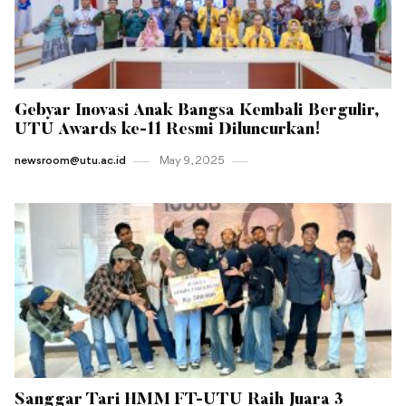
Gebyar Inovasi Anak Bangsa Kembali Bergulir,
UTU Awards ke-11 Resmi Diluncurkan!
newsroom@utu.ac.id
May 9 , 2025
Sanggar Tari HMM FT-UTU Raih Juara 3