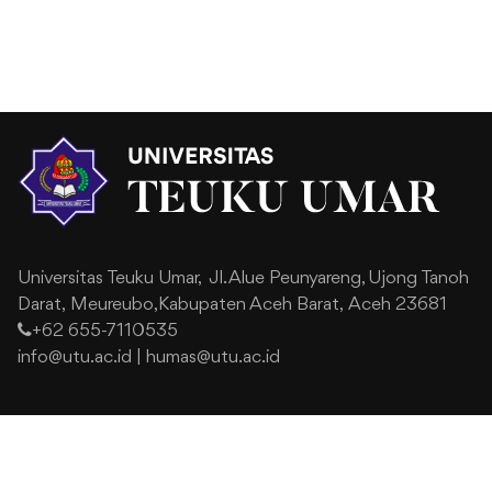
Universitas Teuku Umar,
Jl. Alue Peunyareng, Ujong Tanoh
Darat,
Meureubo,Kabupaten Aceh Barat,
Aceh 23681
+62 655-7110535
info@utu.ac.id
|
humas@utu.ac.id