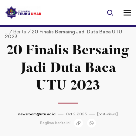
S
k
i
p
/
Berita
/
20 Finalis Bersaing Jadi Duta Baca UTU
t
2023
o
c
20 Finalis Bersaing
o
n
Jadi Duta Baca
t
e
UTU 2023
n
t
newsroom@utu.ac.id
Oct 2, 2023
[post-views]
Bagikan berita ini