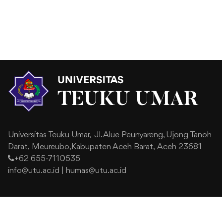
Universitas Teuku Umar,
Jl. Alue Peunyareng, Ujong Tanoh
Darat,
Meureubo,Kabupaten Aceh Barat,
Aceh 23681
+62 655-7110535
info@utu.ac.id
|
humas@utu.ac.id