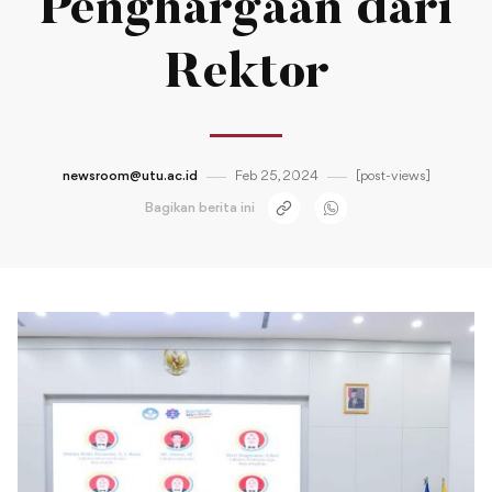
Penghargaan dari
Rektor
newsroom@utu.ac.id
Feb 25, 2024
[post-views]
Bagikan berita ini