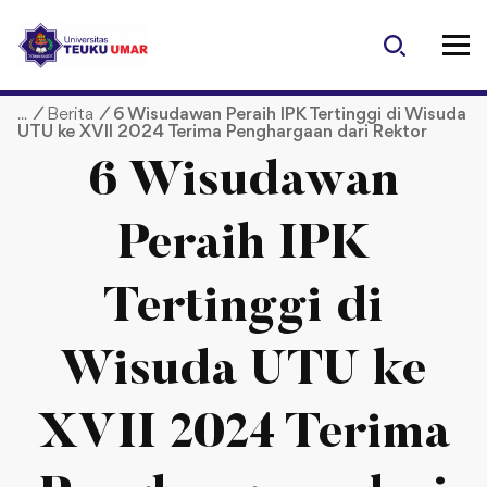
S
k
i
p
/
Berita
/
6 Wisudawan Peraih IPK Tertinggi di Wisuda
t
UTU ke XVII 2024 Terima Penghargaan dari Rektor
o
c
6 Wisudawan
o
n
Peraih IPK
t
e
Tertinggi di
n
t
Wisuda UTU ke
XVII 2024 Terima