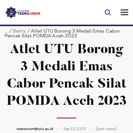
S
k
i
p
/
Berita
/
Atlet UTU Borong 3 Medali Emas Cabor
t
Pencak Silat POMDA Aceh 2023
o
c
Atlet UTU Borong
o
n
3 Medali Emas
t
e
Cabor Pencak Silat
n
t
POMDA Aceh 2023
newsroom@utu.ac.id
Sep 22, 2023
[post-views]