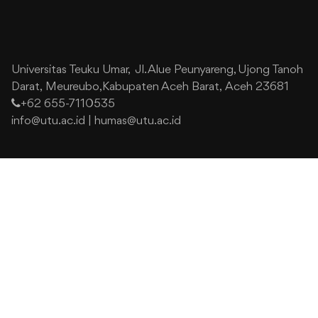
Universitas Teuku Umar,
Jl. Alue Peunyareng, Ujong Tanoh
Darat,
Meureubo,Kabupaten Aceh Barat,
Aceh 23681
+62 655-7110535
info@utu.ac.id
|
humas@utu.ac.id