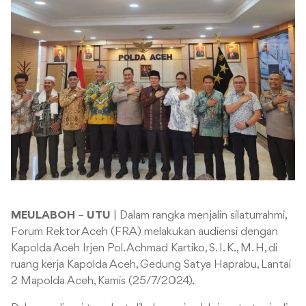
MEULABOH
–
UTU
| Dalam rangka menjalin silaturrahmi,
Forum Rektor Aceh (FRA) melakukan audiensi dengan
Kapolda Aceh Irjen Pol. Achmad Kartiko, S. I. K., M. H, di
ruang kerja Kapolda Aceh, Gedung Satya Haprabu, Lantai
2 Mapolda Aceh, Kamis (25/7/2024).