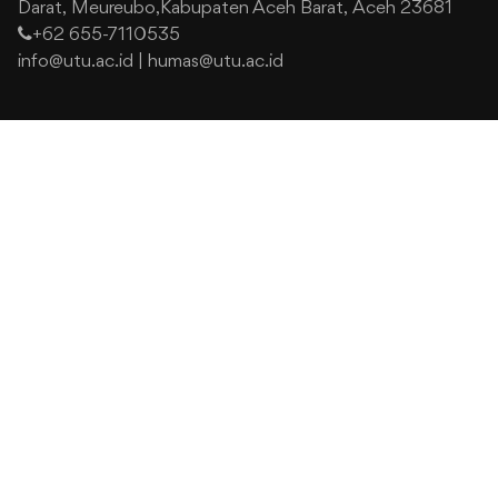
Darat,
Meureubo,Kabupaten Aceh Barat,
Aceh 23681
+62 655-7110535
info@utu.ac.id
|
humas@utu.ac.id