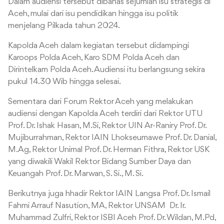
Dalam audiensi tersebut dibahas sejumlah isu strategis di
Aceh, mulai dari isu pendidikan hingga isu politik
menjelang Pilkada tahun 2024.
Kapolda Aceh dalam kegiatan tersebut didampingi
Karoops Polda Aceh, Karo SDM Polda Aceh dan
Dirintelkam Polda Aceh. Audiensi itu berlangsung sekira
pukul 14.30 Wib hingga selesai.
Sementara dari Forum Rektor Aceh yang melakukan
audiensi dengan Kapolda Aceh terdiri dari Rektor UTU
Prof. Dr. Ishak Hasan, M.Si, Rektor UIN Ar-Raniry Prof. Dr.
Mujiburrahman, Rektor IAIN Lhokseumawe Prof. Dr. Danial,
M.Ag, Rektor Unimal Prof. Dr. Herman Fithra, Rektor USK
yang diwakili Wakil Rektor Bidang Sumber Daya dan
Keuangah Prof. Dr. Marwan, S. Si., M. Si.
Berikutnya juga hhadir Rektor IAIN Langsa Prof. Dr. Ismail
Fahmi Arrauf Nasution, MA, Rektor UNSAM Dr. Ir.
Muhammad Zulfri, Rektor ISBI Aceh Prof. Dr. Wildan, M.Pd,