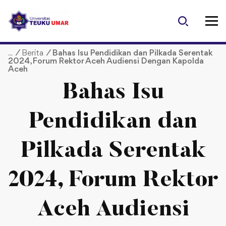
S
k
i
p
/
Berita
/
Bahas Isu Pendidikan dan Pilkada Serentak
t
2024, Forum Rektor Aceh Audiensi Dengan Kapolda
o
Aceh
c
Bahas Isu
o
n
t
Pendidikan dan
e
n
Pilkada Serentak
t
2024, Forum Rektor
Aceh Audiensi