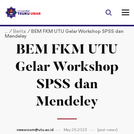
S
k
i
p
/
Berita
/
BEM FKM UTU Gelar Workshop SPSS dan
t
Mendeley
o
c
BEM FKM UTU
o
n
Gelar Workshop
t
e
SPSS dan
n
t
Mendeley
newsroom@utu.ac.id
May 29, 2023
[post-views]