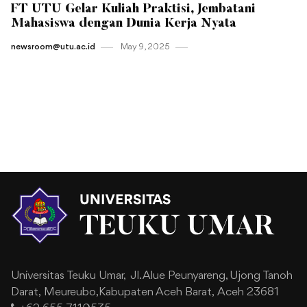
FT UTU Gelar Kuliah Praktisi, Jembatani
Mahasiswa dengan Dunia Kerja Nyata
newsroom@utu.ac.id
May 9 , 2025
Universitas Teuku Umar,
Jl. Alue Peunyareng, Ujong Tanoh
Darat,
Meureubo,Kabupaten Aceh Barat,
Aceh 23681