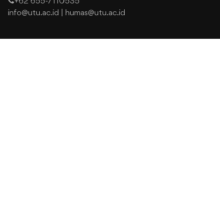
+62 655-7110535
info@utu.ac.id
|
humas@utu.ac.id