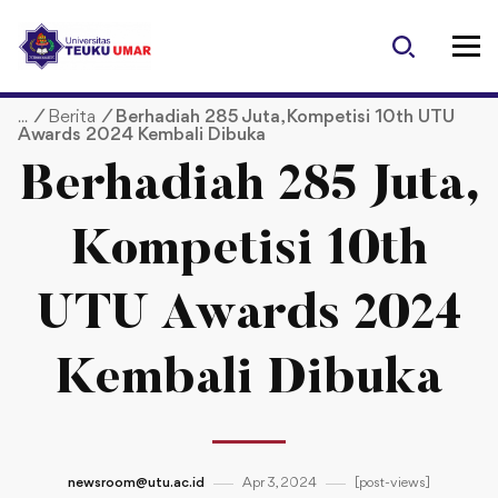
S
k
i
p
/
Berita
/
Berhadiah 285 Juta, Kompetisi 10th UTU
t
Awards 2024 Kembali Dibuka
o
c
Berhadiah 285 Juta,
o
n
Kompetisi 10th
t
e
UTU Awards 2024
n
t
Kembali Dibuka
newsroom@utu.ac.id
Apr 3, 2024
[post-views]