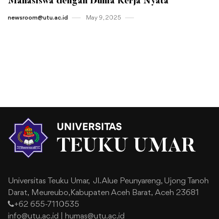
Mahasiswa dengan Dunia Kerja Nyata
newsroom@utu.ac.id
May 9 , 2025
Universitas Teuku Umar,
Jl. Alue Peunyareng, Ujong Tanoh
Darat,
Meureubo,Kabupaten Aceh Barat,
Aceh 23681
+62 655-7110535
info@utu.ac.id
|
humas@utu.ac.id