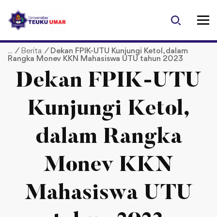
S
k
i
p
/
Berita
/
Dekan FPIK-UTU Kunjungi Ketol, dalam
t
Rangka Monev KKN Mahasiswa UTU tahun 2023
o
c
Dekan FPIK-UTU
o
n
Kunjungi Ketol,
t
e
dalam Rangka
n
t
Monev KKN
Mahasiswa UTU