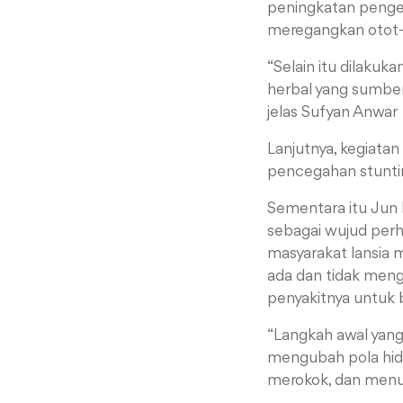
peningkatan penget
meregangkan otot-
“Selain itu dilakuk
herbal yang sumber
jelas Sufyan Anwar
Lanjutnya, kegiata
pencegahan stunti
Sementara itu
Jun 
sebagai wujud perh
masyarakat lansia 
ada dan tidak men
penyakitnya untuk b
“Langkah awal yang
mengubah pola hidu
merokok, dan menur