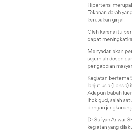
Hipertensi merupak
Tekanan darah yang 
kerusakan ginjal.
Oleh karena itu per
dapat meningkatkan
Menyadari akan pen
sejumlah dosen dar
pengabdian masyar
Kegiatan bertema
lanjut usia (Lansia) 
Adapun b
abah lue
lhok guci, salah sa
dengan jangkauan j
Dr. Sufyan Anwar,
k
egiatan yang dilak