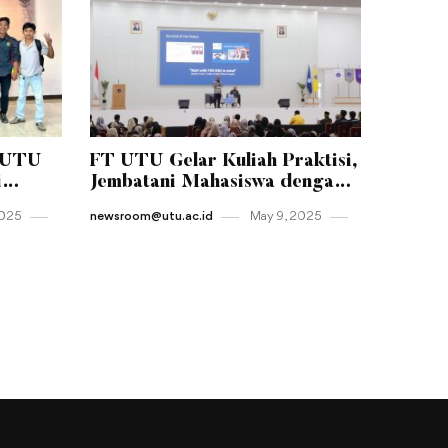
-UTU
FT UTU Gelar Kuliah Praktisi,
i
Jembatani Mahasiswa dengan
tas
Dunia Kerja Nyata
2025
newsroom@utu.ac.id
May 9 , 2025