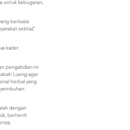
ia untuk kebugaran,
yang berbasis
rakat sekitar,”
ai kader
kan
pengabdian ini
babah Lueng agar
onal herbal yang
enyembuhan
alah dengan
ik, berhenti
rnya.