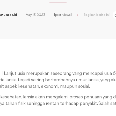
@utu.ac.id
May 13, 2023
[post-views]
Bagikan berita ini
U
|
Lanjut usia merupakan seseorang yang mencapai usia 60
a lansia terjadi seiring bertambahnya umur lansia, yang 
it aspek kesehatan, ekonomi, maupun sosial.
kesehatan, lansia akan mengalami proses penuaan yang d
 tahan fisik sehingga rentan terhadap penyakit. Salah sa