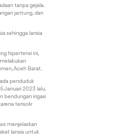
daan tanpa gejala.
rangan jantung, dan
ia sehingga lansia
 hipertensi ini,
r melakukan
men, Aceh Barat.
 pada penduduk
 Januari 2023 lalu.
 bendungan irigasi
rena terisolir
ews menjelaskan
akat lansia untuk