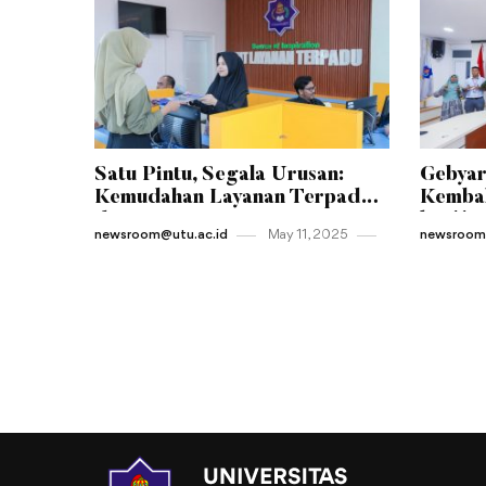
Satu Pintu, Segala Urusan:
Gebyar
Kemudahan Layanan Terpadu
Kembal
di Jantung Kampus UTU
ke-11 
newsroom@utu.ac.id
May 11 , 2025
newsroom@