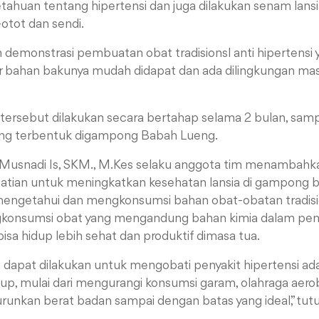
ahuan tentang hipertensi dan juga dilakukan senam lans
otot dan sendi.
an demonstrasi pembuatan obat tradisionsl anti hipertensi 
 bahan bakunya mudah didapat dan ada dilingkungan masya
n tersebut dilakukan secara bertahap selama 2 bulan, samp
ng terbentuk digampong Babah Lueng.
Musnadi Is, SKM., M.Kes selaku anggota tim menambah
atian untuk meningkatkan kesehatan lansia di gampong 
mengetahui dan mengkonsumsi bahan obat-obatan tradisi
gkonsumsi obat yang mengandung bahan kimia dalam p
isa hidup lebih sehat dan produktif dimasa tua.
 dapat dilakukan untuk mengobati penyakit hipertensi ad
p, mulai dari mengurangi konsumsi garam, olahraga aerob
unkan berat badan sampai dengan batas yang ideal,” tutu