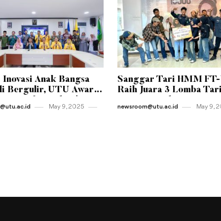
 Inovasi Anak Bangsa
Sanggar Tari HMM FT
i Bergulir, UTU Awards
Raih Juara 3 Lomba Tar
Resmi Diluncurkan!
Kreasi Tingkat Universi
utu.ac.id
May 9 , 2025
newsroom@utu.ac.id
May 9 , 