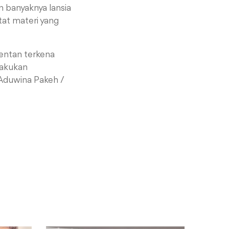
n banyaknya lansia
tat materi yang
 rentan terkena
elakukan
(Aduwina Pakeh /