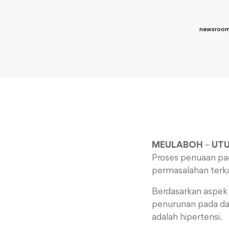
newsroom
MEULABOH
–
UT
Proses penuaan pad
permasalahan terka
Berdasarkan aspek 
penurunan pada daya
adalah hipertensi.