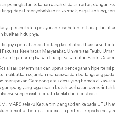
an peningkatan tekanan darah di dalam arteri, dengan kea
tinggi dapat menyebabkan risiko strok, gagal jantung, se
lunya peningkatan pelayanan kesehatan terhadap lanjut us
 kualitas hidupnya.
tingnya pemahaman tentang kesehatan khususnya tentang
i Fakultas Kesehatan Masyarakat, Universitas Teuku Uma
akat di gampong Babah Lueng, Kecamatan Pante Ceureu
Sosialisasi determinan dan upaya pencegahan hipertensi
itu
melibatkan sejumlah mahasiswa dan berlangsung pada 5
ng merupakan Gampong atau desa yang berada di kawasan
tu gampong yang juga masih butuh perhatian pemerintah ka
alannya yang masih berbatu kerikil dan berlubang.
 SKM., MARS selaku Ketua tim pengabdian kepada UTU N
ukan tersebut berupa sosialisasi hipertensi kepada masyar