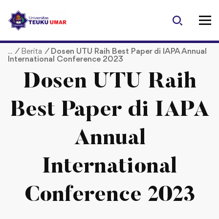
S
k
i
p
/
Berita
/
Dosen UTU Raih Best Paper di IAPA Annual
t
International Conference 2023
o
c
Dosen UTU Raih
o
n
Best Paper di IAPA
t
e
Annual
n
t
International
Conference 2023