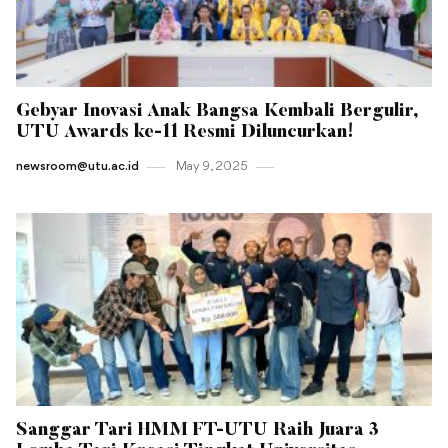
Gebyar Inovasi Anak Bangsa Kembali Bergulir,
UTU Awards ke-11 Resmi Diluncurkan!
newsroom@utu.ac.id
May 9 , 2025
Sanggar Tari HMM FT-UTU Raih Juara 3