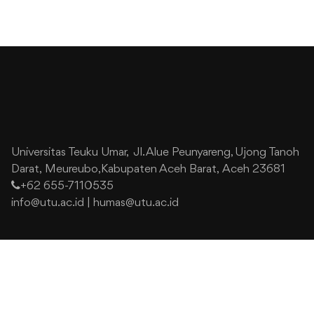
Universitas Teuku Umar,
Jl. Alue Peunyareng, Ujong Tanoh
Darat,
Meureubo,Kabupaten Aceh Barat,
Aceh 23681
+62 655-7110535
info@utu.ac.id
|
humas@utu.ac.id