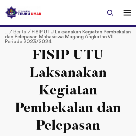
S
k
i
p
/
Berita
/
FISIP UTU Laksanakan Kegiatan Pembekalan
t
dan Pelepasan Mahasiswa Magang Angkatan VII
o
Periode 2023/2024
c
FISIP UTU
o
n
t
Laksanakan
e
n
Kegiatan
t
Pembekalan dan
Pelepasan