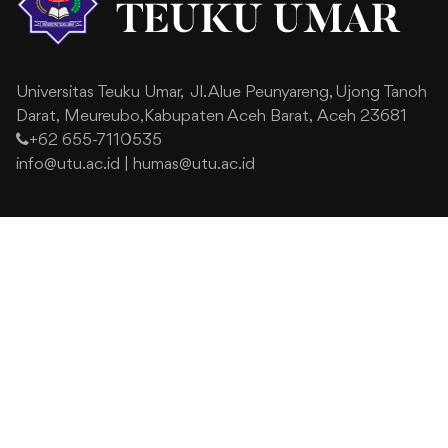
Universitas Teuku Umar,
Jl. Alue Peunyareng, Ujong Tanoh
Darat,
Meureubo,Kabupaten Aceh Barat,
Aceh 23681
+62 655-7110535
info@utu.ac.id
|
humas@utu.ac.id