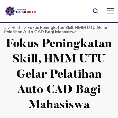
S
k
i
p
/
Berita
/
Fokus Peningkatan Skill, HMM UTU Gelar
t
Pelatihan Auto CAD Bagi Mahasiswa
o
c
Fokus Peningkatan
o
n
Skill, HMM UTU
t
e
Gelar Pelatihan
n
t
Auto CAD Bagi
Mahasiswa