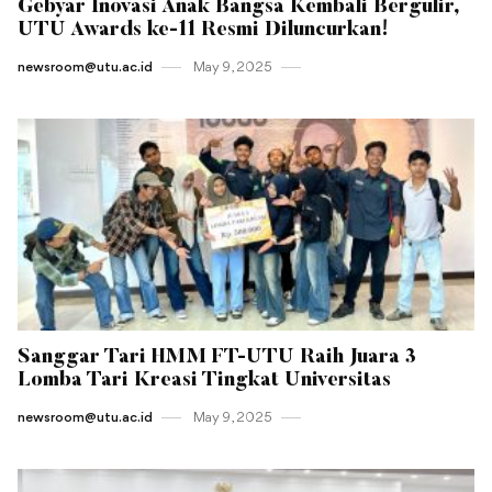
Gebyar Inovasi Anak Bangsa Kembali Bergulir,
UTU Awards ke-11 Resmi Diluncurkan!
newsroom@utu.ac.id
May 9 , 2025
Sanggar Tari HMM FT-UTU Raih Juara 3
Lomba Tari Kreasi Tingkat Universitas
newsroom@utu.ac.id
May 9 , 2025