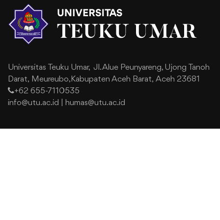
Universitas Teuku Umar,
Jl. Alue Peunyareng, Ujong Tanoh
Darat,
Meureubo,Kabupaten Aceh Barat,
Aceh 23681
+62 655-7110535
info@utu.ac.id
|
humas@utu.ac.id