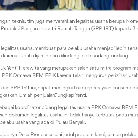
ingan teknis, tim juga menyerahkan legalitas usaha berupa No
at Produksi Pangan Industri Rumah Tangga (SPP-IRT) kepada 3
legalitas usaha, membuat para pelaku usaha menjadi lebih ten
 karena sudah dijamin dan dilindungi oleh undang-undang.
uk Yenti Herawita yang merupakan salah satu mitra program me
a PPK Ormawa BEM FPIK karena telah mengurus perizinan usah
dan SPP-IRT ini, dapat meningkatkan kepercayaan konsumen k
katkan jumlah penjualan,” ungkap Yenti.
ebagai koordinator bidang legalitas usaha PPK Ormawa BEM 
n dokumen legalitas usaha ini tidak hanya terbatas pada mitra
 pelaku usaha yang ada di Pulau Banyak.
judnya Desa Preneur sesuai judul program kami, semua pelaku 