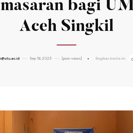
emasaran bagi U
Aceh Singkil
@utu.ac.id
Sep 18, 2023
[post-views]
Bagikan berita ini