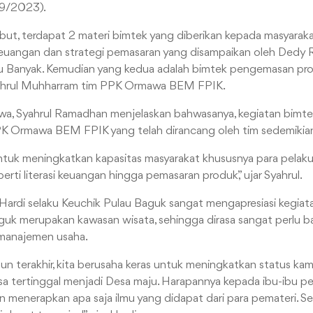
09/2023).
but, terdapat 2 materi bimtek yang diberikan kepada masyarak
uangan dan strategi pemasaran yang disampaikan oleh Dedy R
 Banyak. Kemudian yang kedua adalah bimtek pengemasan pr
yahrul Muhharram tim PPK Ormawa BEM FPIK.
a, Syahrul Ramadhan menjelaskan bahwasanya, kegiatan bimte
PPK Ormawa BEM FPIK yang telah dirancang oleh tim sedemikian
untuk meningkatkan kapasitas masyarakat khususnya para pelaku
rti literasi keuangan hingga pemasaran produk,” ujar Syahrul.
ardi selaku Keuchik Pulau Baguk sangat mengapresiasi kegiata
k merupakan kawasan wisata, sehingga dirasa sangat perlu ba
t manajemen usaha.
n terakhir, kita berusaha keras untuk meningkatkan status k
sa tertinggal menjadi Desa maju. Harapannya kepada ibu-ibu pe
menerapkan apa saja ilmu yang didapat dari para pemateri. Seh