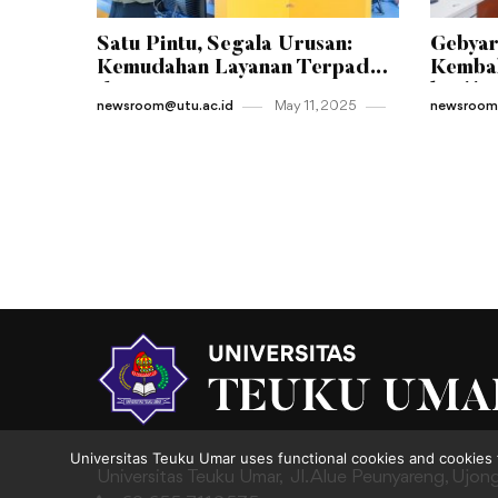
Satu Pintu, Segala Urusan:
Gebyar
Kemudahan Layanan Terpadu
Kembal
di Jantung Kampus UTU
ke-11 
newsroom@utu.ac.id
May 11 , 2025
newsroom@
Universitas Teuku Umar uses functional cookies and cookies 
Universitas Teuku Umar,
Jl. Alue Peunyareng, Ujon