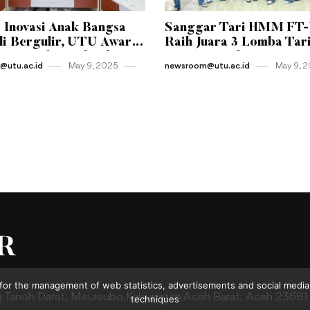
 Inovasi Anak Bangsa
Sanggar Tari HMM FT
i Bergulir, UTU Awards
Raih Juara 3 Lomba Tar
Resmi Diluncurkan!
Kreasi Tingkat Universi
utu.ac.id
May 9 , 2025
newsroom@utu.ac.id
May 9 , 
for the management of web statistics, advertisements and social media.
g Tanoh Darat,
Meureubo,Kabupaten Aceh Barat,
Aceh 23681
techniques