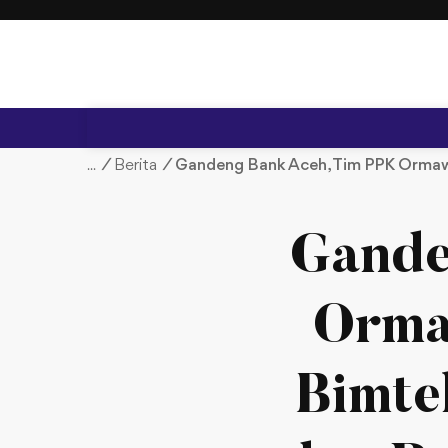
S
k
i
p
t
o
c
/
Berita
/
Gandeng Bank Aceh, Tim PPK Ormaw
o
n
t
Gande
e
n
t
Orma
Bimte