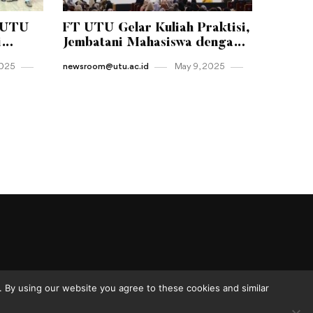
-UTU
FT UTU Gelar Kuliah Praktisi,
i
Jembatani Mahasiswa dengan
tas
Dunia Kerja Nyata
2025
newsroom@utu.ac.id
May 9 , 2025
 By using our website you agree to these cookies and similar