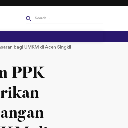
S
e
a
r
c
aran bagi UMKM di Aceh Singkil
h
f
o
im PPK
r
:
rikan
uangan