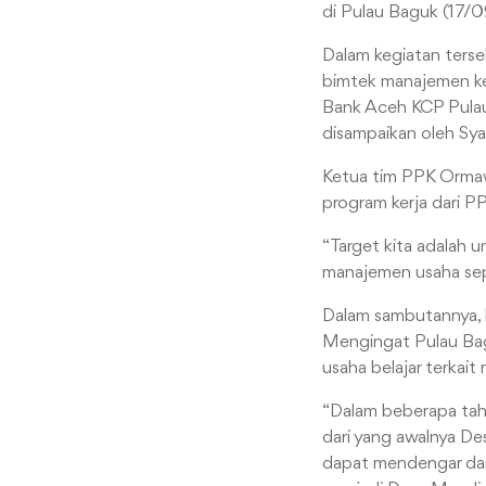
di Pulau Baguk (17/
Dalam kegiatan terse
bimtek manajemen ke
Bank Aceh KCP Pulau
disampaikan oleh S
Ketua tim PPK Ormaw
program kerja dari 
“Target kita adalah 
manajemen usaha sepe
Dalam sambutannya, H
Mengingat Pulau Bagu
usaha belajar terkai
“Dalam beberapa tahu
dari yang awalnya De
dapat mendengar dan 