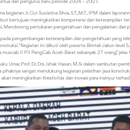
 ketua dan pengurus baru periode 2024 – 2027.
na kegiatan, Ir. Cut Suciatina Silvia, S.T.,M.T., IPM dalam lapor
ebut bertujuan meningkatkan kompetensi dan keterampilan tena
si, Mendorong pertukaran pengetahuan dan pengalaman dari par
s pada pengembangan keterampilan dan pengetahuan yang rel
onstruksi. “Kegiatan ini diikuti oleh peserta Bimtek Jakon level 5
 muscab II PII PengCab Aceh Barat sebanyak 27 orang,” jelas 
euku Umar, Prof. Dr. Drs. Ishak Hasan, M.Si dalam sambutan pe
pihaknya sangat mendukung kegiatan pelatihan jasa konstruks
akan meningkatkan Kreativitas dan inovasi para insinyur ter