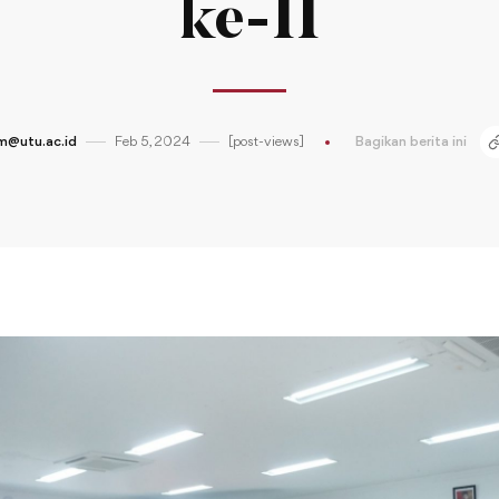
ke-II
m@utu.ac.id
Feb 5, 2024
[post-views]
Bagikan berita ini