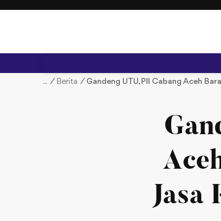
S
k
i
p
t
o
c
/
Berita
/
Gandeng UTU, PII Cabang Aceh Barat
o
n
t
Gan
e
n
t
Aceh
Jasa 