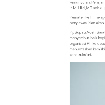
keinsinyuran. Penajam
Ir. M. Hilal,M.T sel
Pemateri ke III meng
pengawas jalan akan 
Pj. Bupati Aceh Bara
menyambut baik kegia
organisasi PII ke d
menuntaskan kemiskin
konstruksi ini.