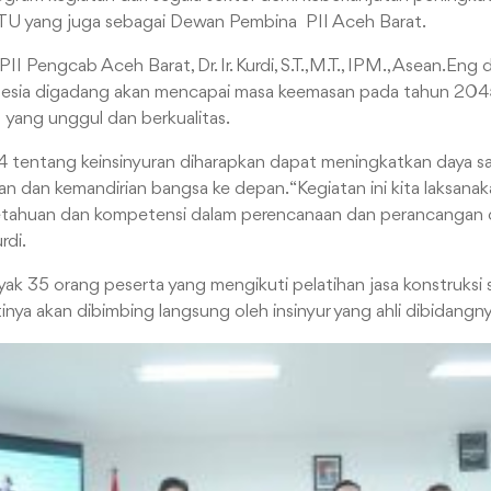
 UTU yang juga sebagai Dewan Pembina PII Aceh Barat.
II Pengcab Aceh Barat, Dr. Ir. Kurdi, S.T.,M.T., IPM., Asean.En
esia digadang akan mencapai masa keemasan pada tahun 204
ang unggul dan berkualitas.
 tentang keinsinyuran diharapkan dapat meningkatkan daya s
n dan kemandirian bangsa ke depan. “Kegiatan ini kita laksana
ahuan dan kompetensi dalam perencanaan dan perancangan di
rdi.
ak 35 orang peserta yang mengikuti pelatihan jasa konstruksi seri
inya akan dibimbing langsung oleh insinyur yang ahli dibidangny