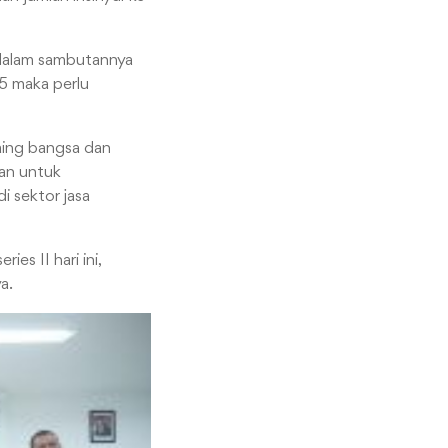
g dalam sambutannya
5 maka perlu
aing bangsa dan
kan untuk
 sektor jasa
es II hari ini,
a.