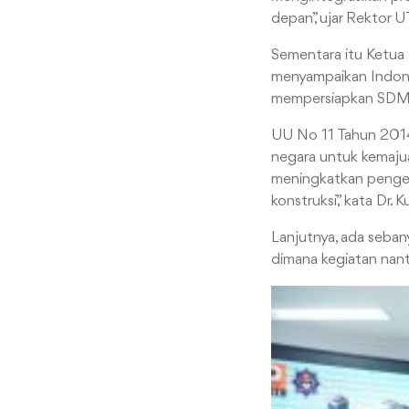
depan”, ujar Rektor
Sementara itu Ketua P
menyampaikan Indon
mempersiapkan SDM y
UU No 11 Tahun 2014
negara untuk kemajua
meningkatkan penget
konstruksi,” kata Dr. Ku
Lanjutnya, ada sebany
dimana kegiatan nant