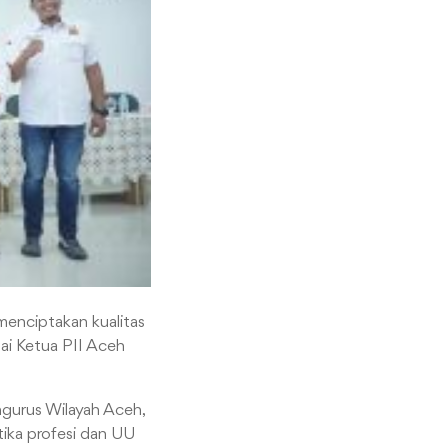
menciptakan kualitas
gai Ketua PII Aceh
engurus Wilayah Aceh,
 etika profesi dan UU