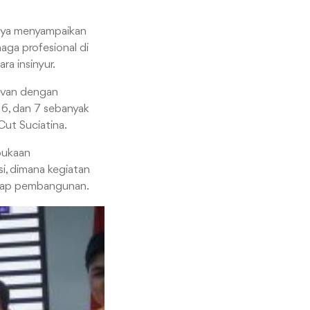
annya menyampaikan
ga profesional di
a insinyur.
evan dengan
, 6, dan 7 sebanyak
Cut Suciatina.
mbukaan
i, dimana kegiatan
hadap pembangunan.