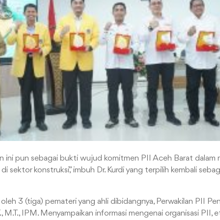
n ini pun sebagai bukti wujud komitmen PII Aceh Barat dalam 
i sektor konstruksi,” imbuh Dr. Kurdi yang terpilih kembali seba
si oleh 3 (tiga) pemateri yang ahli dibidangnya, Perwakilan PII P
, S.T., M.T., IPM. Menyampaikan informasi mengenai organisasi PII,