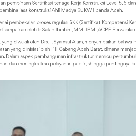
an pembinaan Sertifikasi tenaga Kerja Konstruksi Level 5, 6 da
aku pembina jasa konstruksi Ahli Madya BJKW I banda Aceh.
enai pembekalan proses regulasi SKK (Sertifikat Kompetensi Ker
disampaikan oleh Ir. Sailan Ibrahim, MM.,IPM.,ACPE Perwakilan
t yang diwakili oleh Drs. T. Syamsul Alam, menyampaikan bahw
tan yang diinisiasi oleh PII Cabang Aceh Barat, dimana menja
epan. Dalam aspek pembangunan infrastruktur memicu pertumbu
an dan meningkatkan pelayanan publik, shingga pentingnya keg