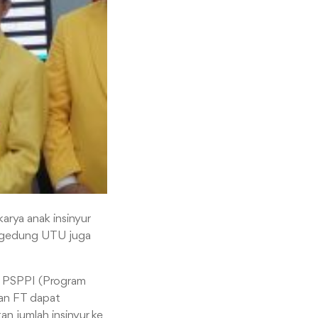
arya anak insinyur
an gedung UTU juga
a PSPPI (Program
pkan FT dapat
n jumlah insinyur ke