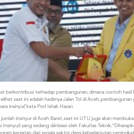
ngat berkontribusi terhadap pembangunan, dimana contoh hasil k
 telihat saat ini adalah hadirnya Jalan Tol di Aceh, pembangun
para insinyur,” kata Prof Ishak Hasan
jumlah insinyur di Aceh Barat, saat ini UTU juga akan membuk
 Insinyur) yang sedang diinisiasi oleh Fakultas Teknik. “Dihara
gram kegiatan dari segala sektor demi keberlanjutan peningkata