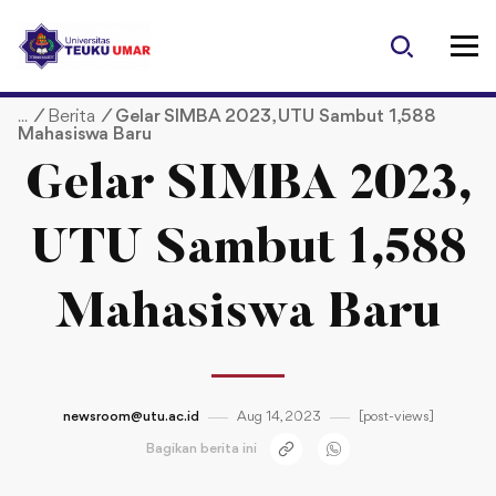
S
k
i
p
/
Berita
/
Gelar SIMBA 2023, UTU Sambut 1,588
t
Mahasiswa Baru
o
c
Gelar SIMBA 2023,
o
n
UTU Sambut 1,588
t
e
Mahasiswa Baru
n
t
newsroom@utu.ac.id
Aug 14, 2023
[post-views]
Bagikan berita ini