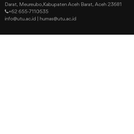
Darat,
Meureubo,Kabupaten Aceh Barat,
Aceh 23681
+62 655-7110535
info@utu.ac.id
|
humas@utu.ac.id