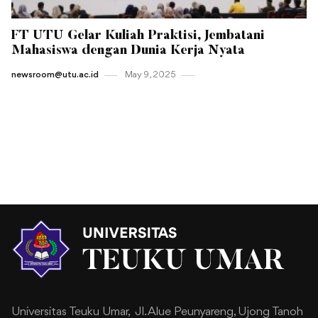
FT UTU Gelar Kuliah Praktisi, Jembatani
Mahasiswa dengan Dunia Kerja Nyata
newsroom@utu.ac.id
May 9 , 2025
Universitas Teuku Umar,
Jl. Alue Peunyareng, Ujong Tanoh