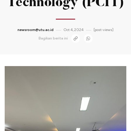
Technology (PCIT)
newsroom@utu.ac.id
Oct 4, 2024
[post-views]
Bagikan berita ini