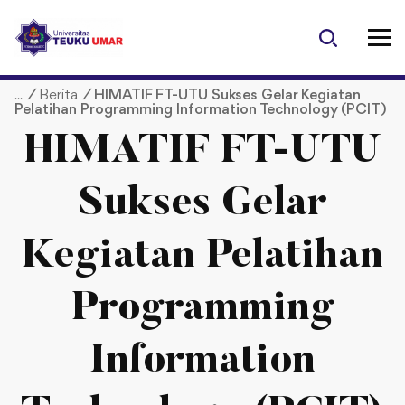
S
k
i
p
/
Berita
/
HIMATIF FT-UTU Sukses Gelar Kegiatan
t
Pelatihan Programming Information Technology (PCIT)
o
c
HIMATIF FT-UTU
o
n
Sukses Gelar
t
e
Kegiatan Pelatihan
n
t
Programming
Information