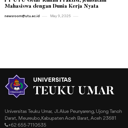
FT UTU Gelar Kuliah Praktisi, Jembatani
Mahasiswa dengan Dunia Kerja Nyata
newsroom@utu.ac.id
May 9 , 2025
Universitas Teuku Umar,
Jl. Alue Peunyareng, Ujong Tanoh
Darat,
Meureubo,Kabupaten Aceh Barat,
Aceh 23681
+62 655-7110535