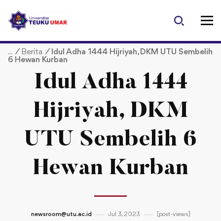
S
k
i
p
/
Berita
/
Idul Adha 1444 Hijriyah, DKM UTU Sembelih
t
6 Hewan Kurban
o
c
Idul Adha 1444
o
n
Hijriyah, DKM
t
e
UTU Sembelih 6
n
t
Hewan Kurban
newsroom@utu.ac.id
Jul 3, 2023
[post-views]