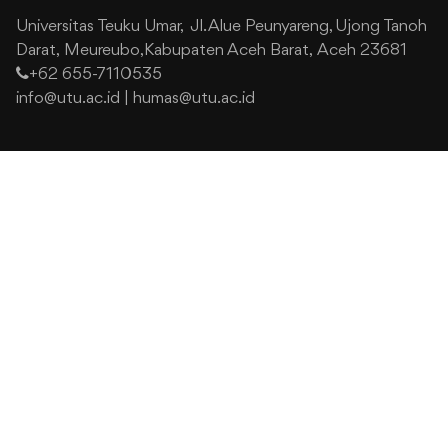
Universitas Teuku Umar,
Jl. Alue Peunyareng, Ujong Tanoh
Darat,
Meureubo,Kabupaten Aceh Barat,
Aceh 23681
+62 655-7110535
info@utu.ac.id
|
humas@utu.ac.id