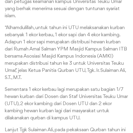
dan petugas keamanan kampus Universitas Teuku Umar
yang berhak menerima sesuai dengan tuntunan syariat
islam.
“Alhamdulillah, untuk tahun ini UTU melaksanakan kurban
sebanyak 1 ekor kerbau, 1 ekor sapi dan 4 ekor kambing.
Adapun 1 ekor sapi merupakan distribusi hewan kurban
dari Rumah Amal Salman YPM Masjid Kampus Salman ITB
bersama Asosiasi Masjid Kampus Indonesia (AMKI)
merupakan distribusi tahun ke 3 untuk Universitas Teuku
Umar,” jelas Ketua Panitia Qurban UTU, Tgk. Ir. Sulaiman Ali,
S.T., M.T.
Sementara 1 ekor kerbau lagi merupakan satu bagian 1/7
hewan kurban dari Dosen dan Staf Universitas Teuku Umar
(UTU), 2 ekor kambing dari Dosen UTU dan 2 ekor
kambing hewan kurban lagi dari masyarakat untuk
dilakanakan qurban di kampus UTU.
Lanjut Tgk Sulaiman Ali, pada pekaksaan Qurban tahun ini