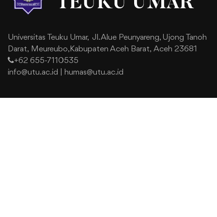
Universitas Teuku Umar,
Jl. Alue Peunyareng, Ujong Tanoh
Darat,
Meureubo,Kabupaten Aceh Barat,
Aceh 23681
+62 655-7110535
info@utu.ac.id
|
humas@utu.ac.id