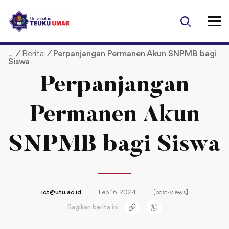
S
k
i
p
/
Berita
/
Perpanjangan Permanen Akun SNPMB bagi
t
Siswa
o
c
Perpanjangan
o
n
Permanen Akun
t
e
SNPMB bagi Siswa
n
t
ict@utu.ac.id
Feb 16, 2024
[post-views]
Bagikan berita ini