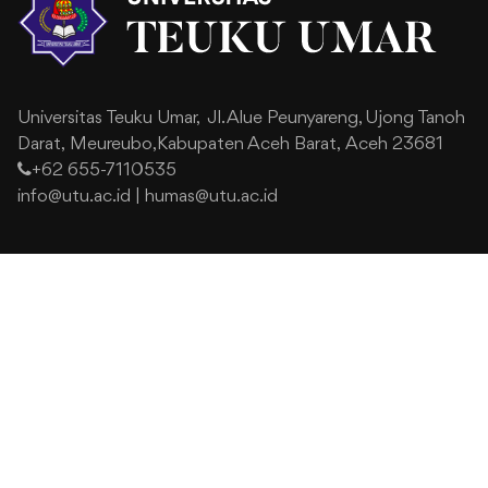
Universitas Teuku Umar,
Jl. Alue Peunyareng, Ujong Tanoh
Darat,
Meureubo,Kabupaten Aceh Barat,
Aceh 23681
+62 655-7110535
info@utu.ac.id
|
humas@utu.ac.id