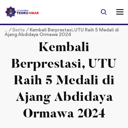
S
k
i
p
/
Berita
/
Kembali Berprestasi, UTU Raih 5 Medali di
t
Ajang Abdidaya Ormawa 2024
o
c
Kembali
o
n
Berprestasi, UTU
t
e
Raih 5 Medali di
n
t
Ajang Abdidaya
Ormawa 2024