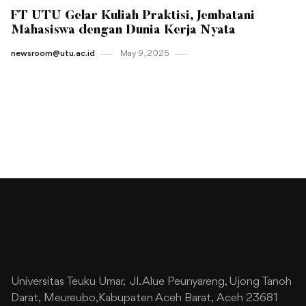
FT UTU Gelar Kuliah Praktisi, Jembatani
Mahasiswa dengan Dunia Kerja Nyata
newsroom@utu.ac.id
May 9 , 2025
Universitas Teuku Umar,
Jl. Alue Peunyareng, Ujong Tanoh
Darat,
Meureubo,Kabupaten Aceh Barat,
Aceh 23681