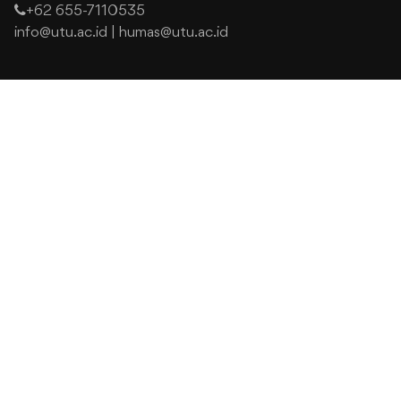
+62 655-7110535
info@utu.ac.id
|
humas@utu.ac.id