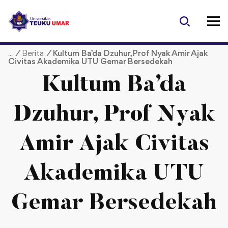
S
k
i
p
/
Berita
/
Kultum Ba’da Dzuhur, Prof Nyak Amir Ajak
t
Civitas Akademika UTU Gemar Bersedekah
o
c
Kultum Ba’da
o
n
Dzuhur, Prof Nyak
t
e
Amir Ajak Civitas
n
t
Akademika UTU
Gemar Bersedekah