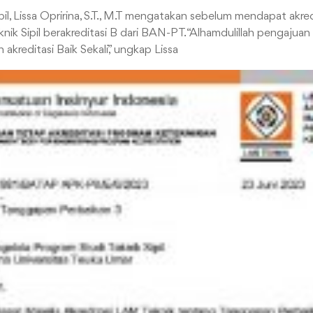
pil, Lissa Opririna, S.T., M.T mengatakan sebelum mendapat akredi
nik Sipil berakreditasi B dari BAN-PT. “Alhamdulillah pengajuan 
akreditasi Baik Sekali,” ungkap Lissa