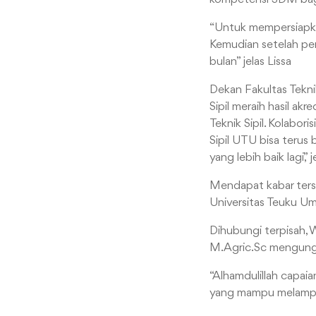
“Untuk mempersiapkan
Kemudian setelah peni
bulan” jelas Lissa
Dekan Fakultas Teknik
Sipil meraih hasil akr
Teknik Sipil. Kolabor
Sipil UTU bisa teru
yang lebih baik lagi,” 
Mendapat kabar ters
Universitas Teuku Um
Dihubungi terpisah, 
M.Agric.Sc mengungka
“Alhamdulillah capaia
yang mampu melampa