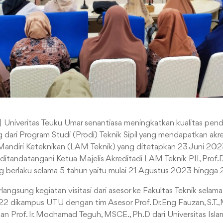
| Univeritas Teuku Umar senantiasa meningkatkan kualitas pendid
dari Program Studi (Prodi) Teknik Sipil yang mendapatkan akredi
Mandiri Keteknikan (LAM Teknik) yang ditetapkan 23 Juni 202
itandatangani Ketua Majelis Akreditadi LAM Teknik PII, Prof.Dr.
g berlaku selama 5 tahun yaitu mulai 21 Agustus 2023 hingg
ngsung kegiatan visitasi dari asesor ke Fakultas Teknik selama 2 
2 dikampus UTU dengan tim Asesor Prof. Dr.Eng Fauzan, S.T.,
dan Prof. Ir. Mochamad Teguh, MSCE., Ph.D dari Universitas Isl