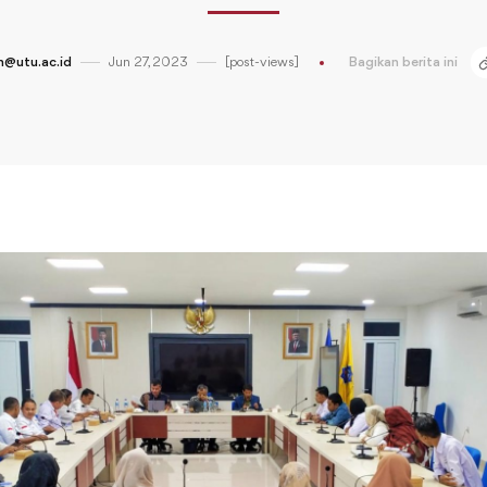
@utu.ac.id
Jun 27, 2023
[post-views]
Bagikan berita ini