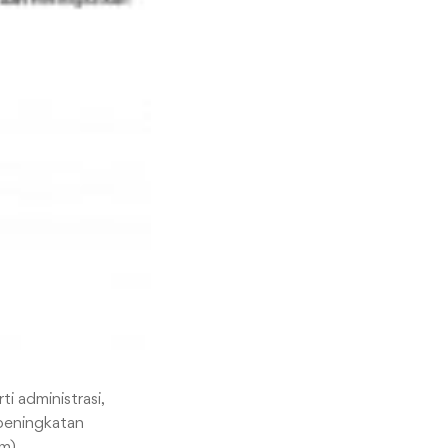
i administrasi,
 peningkatan
m).