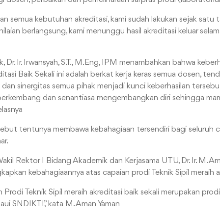
 semua kebutuhan akreditasi, kami sudah lakukan sejak satu 
laian berlangsung, kami menunggu hasil akreditasi keluar selam
, Dr. Ir. Irwansyah, S.T., M.Eng, IPM menambahkan bahwa keberh
editasi Baik Sekali ini adalah berkat kerja keras semua dosen, ten
isi dan sinergitas semua pihak menjadi kunci keberhasilan terse
s berkembang dan senantiasa mengembangkan diri sehingga ma
jelasnya
ebut tentunya membawa kebahagiaan tersendiri bagi seluruh c
ar.
Wakil Rektor I Bidang Akademik dan Kerjasama UTU, Dr. Ir. M. A
pkan kebahagiaannya atas capaian prodi Teknik Sipil meraih akr
n Prodi Teknik Sipil meraih akreditasi baik sekali merupakan pr
ui SNDIKTI,” kata M. Aman Yaman