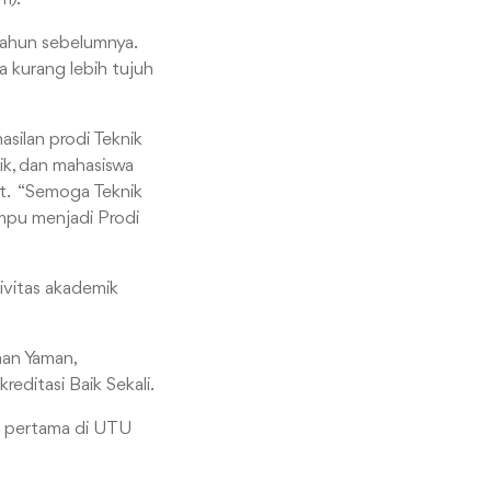
tahun sebelumnya.
a kurang lebih tujuh
asilan prodi Teknik
dik, dan mahasiswa
but. “Semoga Teknik
mpu menjadi Prodi
ivitas akademik
man Yaman,
editasi Baik Sekali.
odi pertama di UTU