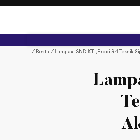
S
k
i
p
t
o
c
/
Berita
/
Lampaui SNDIKTI, Prodi S-1 Teknik Si
o
n
t
Lampa
e
n
t
Te
Ak