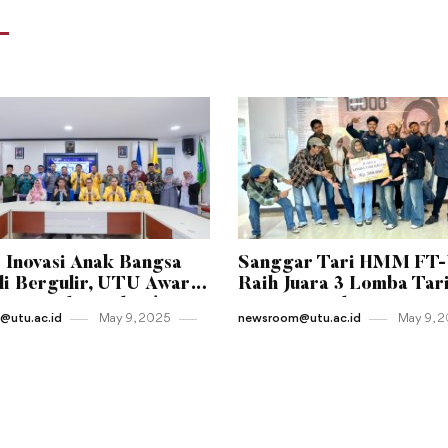
 Inovasi Anak Bangsa
Sanggar Tari HMM FT
i Bergulir, UTU Awards
Raih Juara 3 Lomba Tar
Resmi Diluncurkan!
Kreasi Tingkat Universi
utu.ac.id
May 9 , 2025
newsroom@utu.ac.id
May 9 , 