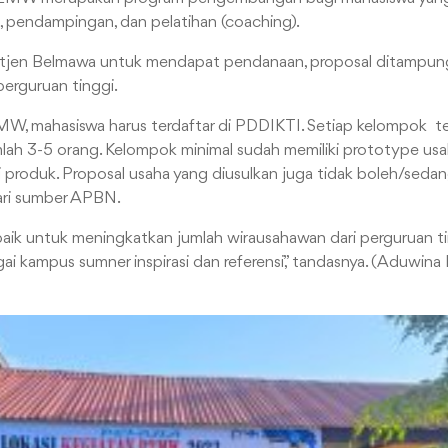
, pendampingan, dan pelatihan (coaching).
Ditjen Belmawa untuk mendapat pendanaan, proposal ditampung
perguruan tinggi.
, mahasiswa harus terdaftar di PDDIKTI. Setiap kelompok terd
ah 3-5 orang. Kelompok minimal sudah memiliki prototype usa
produk. Proposal usaha yang diusulkan juga tidak boleh/seda
ari sumber APBN.
baik untuk meningkatkan jumlah wirausahawan dari perguruan t
agai kampus sumner inspirasi dan referensi,” tandasnya. (Aduwin