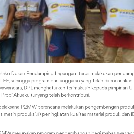
i selaku Dosen Pendamping Lapangan terus melakukan pendamp
KLEE, sehingga program dan anggaran yang telah direncanakan d
r wawancara, DPL menghaturkan terimakasih kepada pimpinan U
Prodi Akuakultur yang telah berkontribusi.
pelaksana P2MW berencana melakukan pengembangan produk/r
s mesin produksi, ii) peningkatan kualitas material produk dan
P2MW merupakan program pengembangan bagi mahasiswa yang t