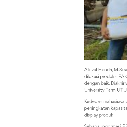
Afrizal Hendri, M.S
dilokasi produksi PA
dengan baik. Diakhi
University Farm UTU, 
Kedepan mahasiswa 
peningkatan kapasita
display produk.
Sebagai ingormasi, 