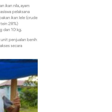
n ikan nila, ayam
hasiswa pelaksana
akan ikan lele (crude
otein 28%)
g dan 10 kg.
unit penjualan benih
akses secara