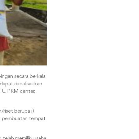
ingan secara berkala
apat direalisasikan
TU, PKM center,
iset berupa i)
 ii) pembuatan tempat
elah memiliki usaha