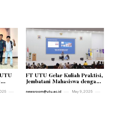
-UTU
FT UTU Gelar Kuliah Praktisi,
i
Jembatani Mahasiswa dengan
tas
Dunia Kerja Nyata
2025
newsroom@utu.ac.id
May 9 , 2025