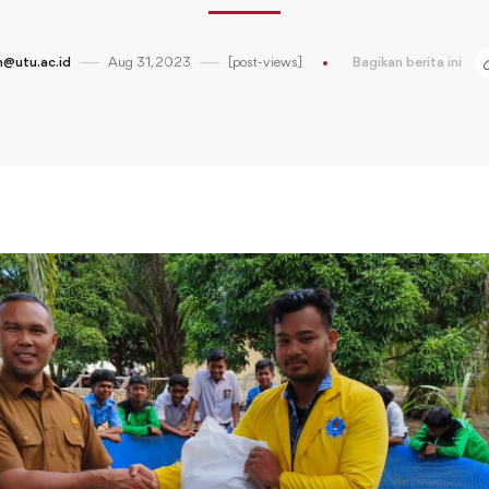
@utu.ac.id
Aug 31, 2023
[post-views]
Bagikan berita ini