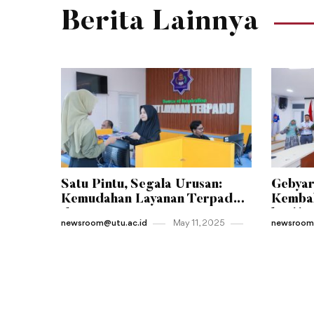
Berita Lainnya
Satu Pintu, Segala Urusan:
Gebyar
Kemudahan Layanan Terpadu
Kembal
di Jantung Kampus UTU
ke-11 
newsroom@utu.ac.id
May 11 , 2025
newsroom@