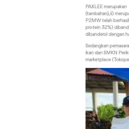
PAKLEE merupakan i) 
(tambahan), ii) meru
P2MW telah berhasil 
protein 32%) diband
dibanderol dengan h
Sedangkan pemasaran
ikan dan SMKN Perika
marketplace (Tokope