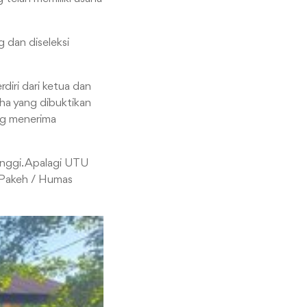
 dan diseleksi
iri dari ketua dan
ha yang dibuktikan
ng menerima
inggi. Apalagi UTU
a Pakeh / Humas