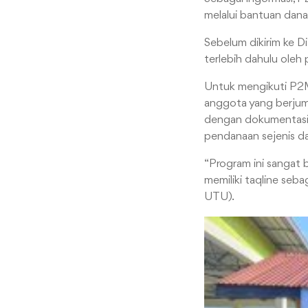
melalui bantuan dana
Sebelum dikirim ke 
terlebih dahulu oleh 
Untuk mengikuti P2MW
anggota yang berjuml
dengan dokumentasi 
pendanaan sejenis d
“Program ini sangat 
memiliki taqline seb
UTU).