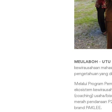
MEULABOH
–
UTU
kewirausahaan mahasi
pengetahuan yang dip
Melalui Program Pe
ekosistem kewirausa
(coaching) usaha/bis
meraih pendanaan P2M
brand PAKLEE.