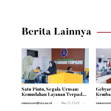
Berita Lainnya
Satu Pintu, Segala Urusan:
Gebyar
Kemudahan Layanan Terpadu
Kembal
di Jantung Kampus UTU
ke-11 
newsroom@utu.ac.id
May 11 , 2025
newsroom@