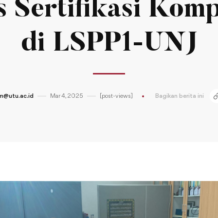
s Sertifikasi Komp
di LSPP1-UNJ
m@utu.ac.id
Mar 4, 2025
[post-views]
Bagikan berita ini