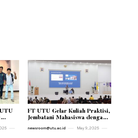
-UTU
FT UTU Gelar Kuliah Praktisi,
i
Jembatani Mahasiswa dengan
tas
Dunia Kerja Nyata
2025
newsroom@utu.ac.id
May 9 , 2025