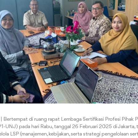
rtempat di ruang rapat Lembaga Sertifikasi Profesi Pihak P
1-UNJ) pada hari Rabu, tanggal 26 Februari 2025 di Jakarta, t
ola LSP (manajemen, kebijakan, serta strategi pengelolaan serti