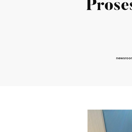
Prose
newsroo