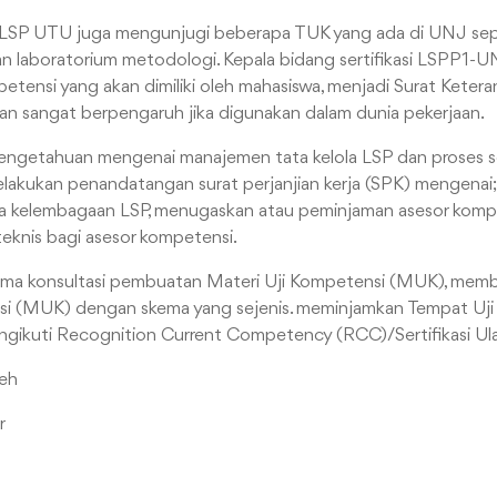
an LSP UTU juga mengunjugi beberapa TUK yang ada di UNJ sep
n laboratorium metodologi. Kepala bidang sertifikasi LSPP1-
petensi yang akan dimiliki oleh mahasiswa, menjadi Surat Ket
kan sangat berpengaruh jika digunakan dalam dunia pekerjaan.
ngetahuan mengenai manajemen tata kelola LSP dan proses ser
elakukan penandatangan surat perjanjian kerja (SPK) mengenai; 
la kelembagaan LSP, menugaskan atau peminjaman asesor komp
teknis bagi asesor kompetensi.
rima konsultasi pembuatan Materi Uji Kompetensi (MUK), membe
si (MUK) dengan skema yang sejenis. meminjamkan Tempat Uji
ngikuti Recognition Current Competency (RCC)/Sertifikasi U
keh
r