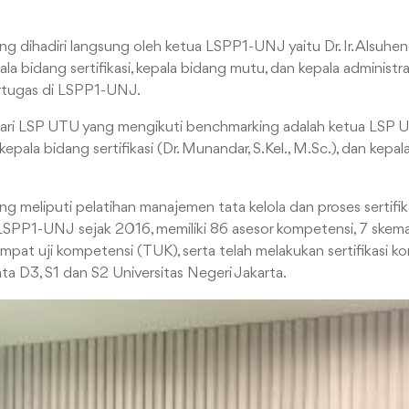
 dihadiri langsung oleh ketua LSPP1-UNJ yaitu Dr. Ir. Alsuhendr
pala bidang sertifikasi, kepala bidang mutu, dan kepala administr
ertugas di LSPP1-UNJ.
ari LSP UTU yang mengikuti benchmarking adalah ketua LSP 
, kepala bidang sertifikasi (Dr. Munandar, S.Kel., M.Sc.), dan kepa
g meliputi pelatihan manajemen tata kelola dan proses sertifi
 LSPP1-UNJ sejak 2016, memiliki 86 asesor kompetensi, 7 skema 
mpat uji kompetensi (TUK), serta telah melakukan sertifikasi 
ta D3, S1 dan S2 Universitas Negeri Jakarta.