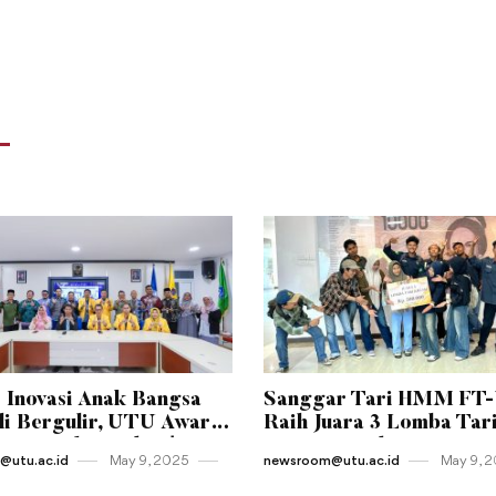
 Inovasi Anak Bangsa
Sanggar Tari HMM FT
i Bergulir, UTU Awards
Raih Juara 3 Lomba Tar
Resmi Diluncurkan!
Kreasi Tingkat Universi
utu.ac.id
May 9 , 2025
newsroom@utu.ac.id
May 9 , 