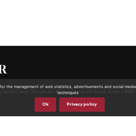
for the management of web statistics, advertisements and social media.
g Tanoh Darat,
Meureubo,Kabupaten Aceh Barat,
Aceh 23681
techniques
Ok
Privacy policy