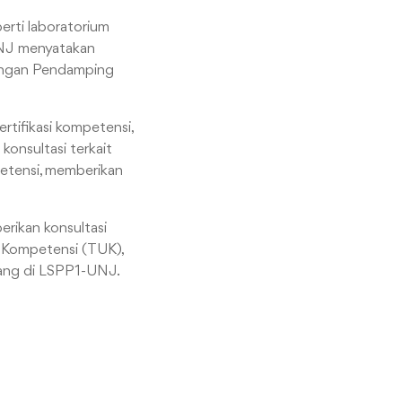
erti laboratorium
UNJ menyatakan
erangan Pendamping
tifikasi kompetensi,
konsultasi terkait
etensi, memberikan
rikan konsultasi
 Kompetensi (TUK),
lang di LSPP1-UNJ.