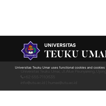
Universitas Teuku Umar uses functional cookies and cookies 
Universitas Teuku Umar,
Jl. Alue Peunyareng, Ujon
+62 655-7110535
info@utu.ac.id
|
humas@utu.ac.id