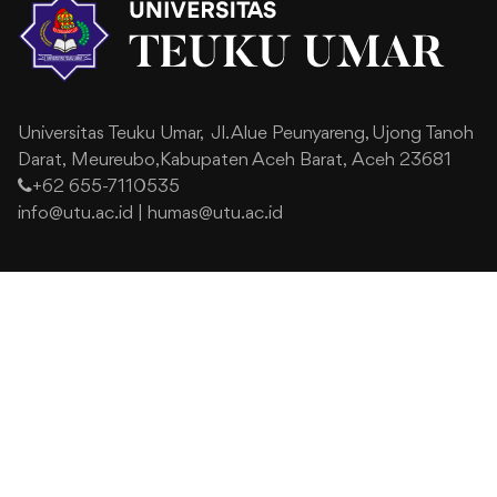
Universitas Teuku Umar,
Jl. Alue Peunyareng, Ujong Tanoh
Darat,
Meureubo,Kabupaten Aceh Barat,
Aceh 23681
+62 655-7110535
info@utu.ac.id
|
humas@utu.ac.id