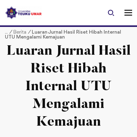
S
k
i
p
/
Berita
/
Luaran Jurnal Hasil Riset Hibah Internal
t
UTU Mengalami Kemajuan
o
c
Luaran Jurnal Hasil
o
n
Riset Hibah
t
e
Internal UTU
n
t
Mengalami
Kemajuan