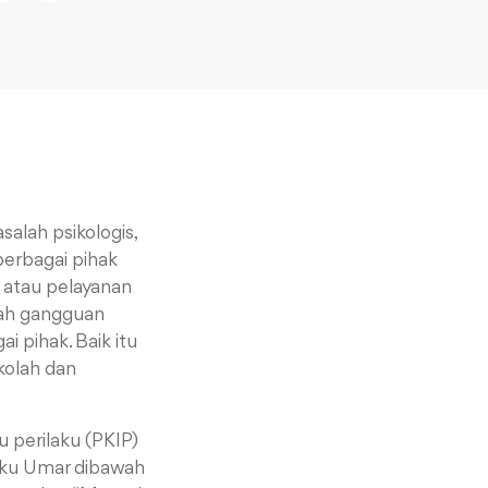
salah psikologis,
berbagai pihak
 atau pelayanan
alah gangguan
 pihak. Baik itu
kolah dan
 perilaku (PKIP)
euku Umar dibawah