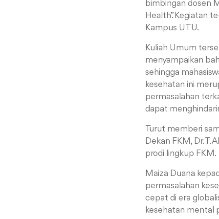
bimbingan
dosen M
Health”
. Kegiatan t
Kampus UTU.
Kuliah Umum terseb
menyampaikan b
sehingga mahasiswa 
kesehatan ini merup
permasalahan terka
dapat menghindariny
Turut memberi samb
Dekan FKM, Dr. T. 
prodi lingkup FKM.
Maiza Duana kepa
permasalahan keseh
cepat di era global
kesehatan mental 