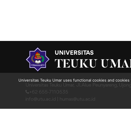
Universitas Teuku Umar uses functional cookies and cookies 
Universitas Teuku Umar,
Jl. Alue Peunyareng, Ujon
+62 655-7110535
info@utu.ac.id
|
humas@utu.ac.id