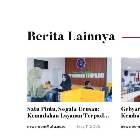
Berita Lainnya
Satu Pintu, Segala Urusan:
Gebyar
Kemudahan Layanan Terpadu
Kembal
di Jantung Kampus UTU
ke-11 
newsroom@utu.ac.id
May 11 , 2025
newsroom@