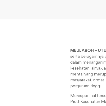
MEULABOH
–
UT
serta beragamnya p
dalam menanganinya
kesehatan lainya. Ja
mental yang merupa
masyarakat, ormas, 
perguruan tinggi.
Merespon hal ters
Prodi Kesehatan Ma