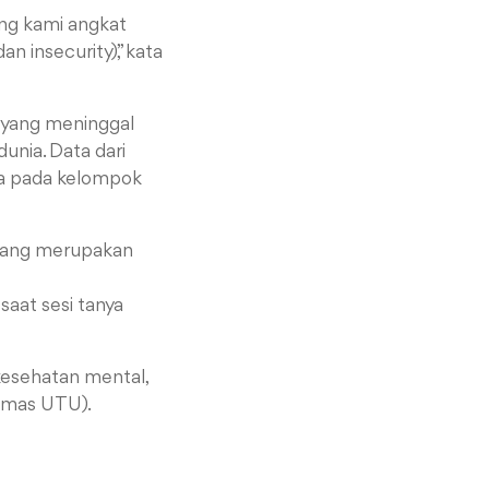
ang kami angkat
an insecurity),” kata
 yang meninggal
unia. Data dari
ma pada kelompok
g yang merupakan
saat sesi tanya
kesehatan mental,
umas UTU).