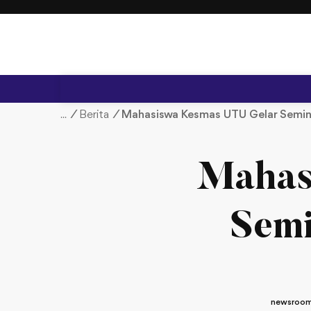
S
k
i
p
t
o
c
/
Berita
/
Mahasiswa Kesmas UTU Gelar Semin
o
n
t
Mahas
e
n
t
Semi
newsroom