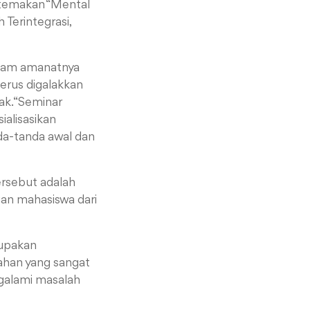
temakan “Mental
 Terintegrasi,
Dalam amanatnya
erus digalakkan
ak. “Seminar
ialisasikan
da-tanda awal dan
ersebut adalah
gan mahasiswa dari
upakan
bahan yang sangat
ngalami masalah