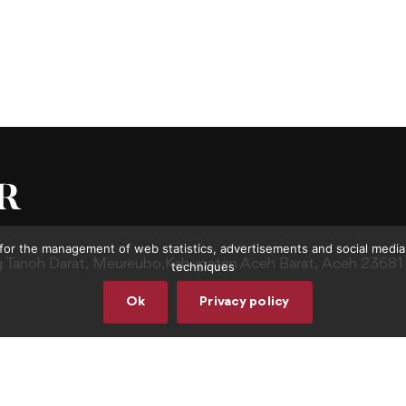
for the management of web statistics, advertisements and social media.
g Tanoh Darat,
Meureubo,Kabupaten Aceh Barat,
Aceh 23681
techniques
Ok
Privacy policy