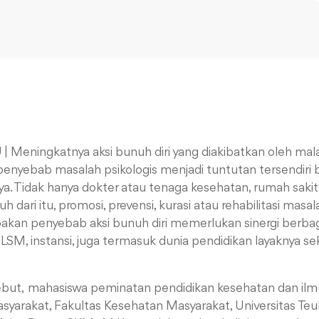
U
|
Meningkatnya aksi bunuh diri yang diakibatkan oleh mala
enyebab masalah psikologis menjadi tuntutan tersendiri 
. Tidak hanya dokter atau tenaga kesehatan, rumah sakit
uh dari itu, promosi, prevensi, kurasi atau rehabilitasi mas
kan penyebab aksi bunuh diri memerlukan sinergi berbagai
LSM, instansi, juga termasuk dunia pendidikan layaknya se
ebut,
mahasiswa peminatan pendidikan kesehatan dan ilmu
syarakat, Fakultas Kesehatan Masyarakat, Universitas T