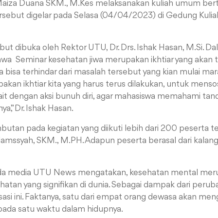
aiza Duana SKM., M.Kes melaksanakan kuliah umum ber
ersebut digelar pada Selasa (04/04/2023) di Gedung Kuliah
ut dibuka oleh Rektor UTU, Dr. Drs. Ishak Hasan, M.Si. 
ahwa
Seminar kesehatan jiwa merupakan ikhtiar yang akan t
bisa terhindar dari masalah tersebut yang kian mulai mar
akan ikhtiar kita yang harus terus dilakukan, untuk mensos
it dengan aksi bunuh diri, agar mahasiswa memahami tan
a,” Dr. Ishak Hasan.
utan pada kegiatan yang diikuti lebih dari 200 peserta t
Alamssyah, SKM., M.PH. Adapun p
eserta berasal dari kalan
da media UTU News
mengatakan, kesehatan mental mer
atan yang signifikan di dunia. Sebagai dampak dari peru
isasi ini. Faktanya, satu dari empat orang dewasa akan me
pada satu waktu dalam hidupnya.