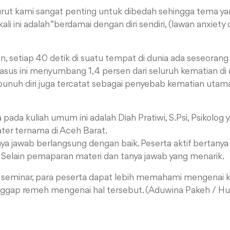
urut kami sangat penting untuk dibedah sehingga tema y
i ini adalah “berdamai dengan diri sendiri, (lawan anxiety d
 setiap 40 detik di suatu tempat di dunia ada seseorang
Kasus ini menyumbang 1,4 persen dari seluruh kematian di d
unuh diri juga tercatat sebagai penyebab kematian uta
pada kuliah umum ini adalah Diah Pratiwi, S.Psi, Psikolo
ater ternama di Aceh Barat.
a jawab berlangsung dengan baik. Peserta aktif bertanya 
 Selain pemaparan materi dan tanya jawab yang menarik.
 seminar, para peserta dapat lebih memahami mengenai 
nggap remeh mengenai hal tersebut. (Aduwina Pakeh / H