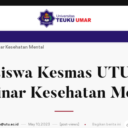
ar Kesehatan Mental
iswa Kesmas UTU
nar Kesehatan M
@utu.ac.id
May 10, 2023
[post-views]
Bagikan berita ini