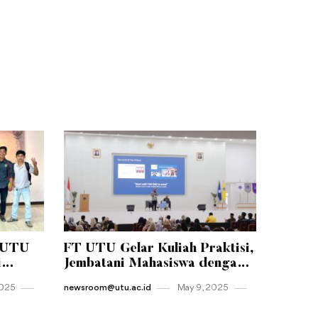
-UTU
FT UTU Gelar Kuliah Praktisi,
i
Jembatani Mahasiswa dengan
tas
Dunia Kerja Nyata
2025
newsroom@utu.ac.id
May 9 , 2025