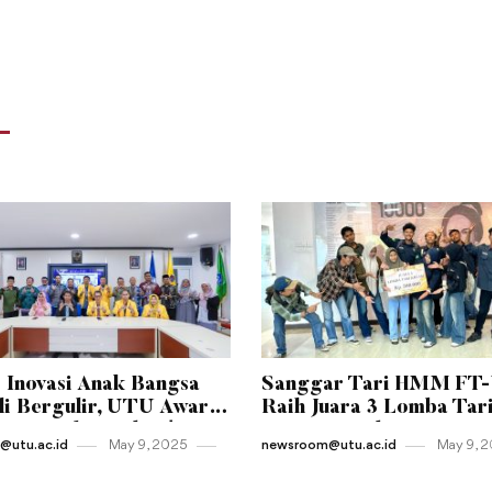
 Inovasi Anak Bangsa
Sanggar Tari HMM FT
i Bergulir, UTU Awards
Raih Juara 3 Lomba Tar
Resmi Diluncurkan!
Kreasi Tingkat Universi
utu.ac.id
May 9 , 2025
newsroom@utu.ac.id
May 9 , 