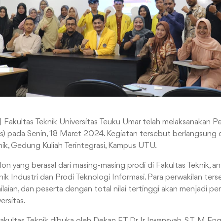
| Fakultas Teknik Universitas Teuku Umar telah melaksanakan P
es) pada Senin, 18 Maret 2024. Kegiatan tersebut berlangsung
nik, Gedung Kuliah Terintegrasi, Kampus UTU.
on yang berasal dari masing-masing prodi di Fakultas Teknik, ant
eknik Industri dan Prodi Teknologi Informasi. Para perwakilan ter
ilaian, dan peserta dengan total nilai tertinggi akan menjadi pe
ersitas.
Fakultas Teknik dibuka oleh Dekan FT Dr. Ir. Irwansyah, S.T.,M.En