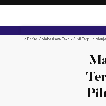
S
k
i
p
t
o
c
/
Berita
/
Mahasiswa Teknik Sipil Terpilih Men
o
n
t
Ma
e
n
t
Ter
Pi