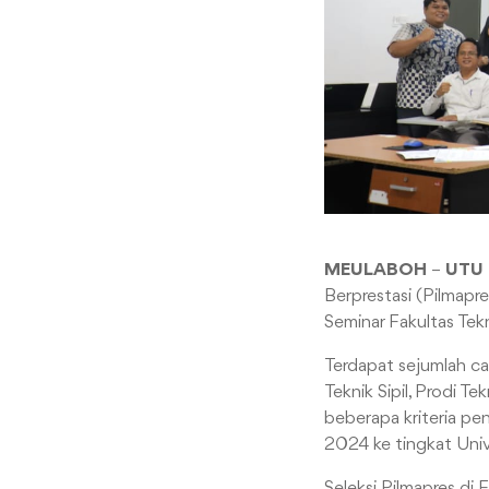
MEULABOH
–
UTU
Berprestasi (Pilmapr
Seminar Fakultas Tek
Terdapat sejumlah cal
Teknik Sipil, Prodi T
beberapa kriteria pen
2024 ke tingkat Univ
Seleksi Pilmapres di 