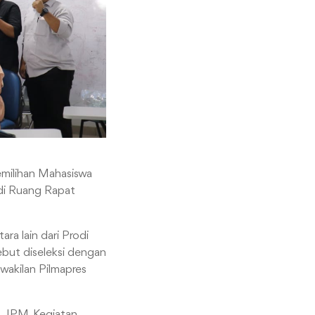
emilihan Mahasiswa
 di Ruang Rapat
ara lain dari Prodi
sebut diseleksi dengan
rwakilan Pilmapres
g.,IPM. Kegiatan