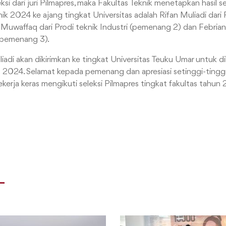
eksi dari juri Pilmapres, maka Fakultas Teknik menetapkan hasil s
nik 2024 ke ajang tingkat Universitas adalah Rifan Muliadi dari P
Muwaffaq dari Prodi teknik Industri (pemenang 2) dan Febriant
(pemenang 3).
iadi akan dikirimkan ke tingkat Universitas Teuku Umar untuk dil
 2024. Selamat kepada pemenang dan apresiasi setinggi-ting
ekerja keras mengikuti seleksi Pilmapres tingkat fakultas tahu