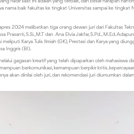
yang hadir saat ini adalah yang terbaik, dan besar harapan nanti
 nama baik fakultas ke tingkat Universitas sampai ke tingkat N
apres 2024 melibatkan tiga orang dewan juri dari Fakultas Teknik
r. Nissa Prasanti, S.Si.,M.T dan Ana Elvia Jakfar, S.Pd., M.Ed. Adap
 meliputi Karya Tulis Ilmiah (GK), Prestasi dan Karya yang diung
 Inggris (BI).
elalui gagasan kreatif yang telah dipaparkan oleh mahasiswa dia
emampuan berkomunikasi, kemampuan berpikir kritis, kepercayaa
nya akan dinilai oleh juri, dan rekomendasi juri diumumkan dal