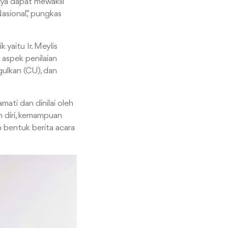
nya dapat mewakili
asional,” pungkas
 yaitu Ir. Meylis
un aspek penilaian
gulkan (CU), dan
mati dan dinilai oleh
n diri, kemampuan
am bentuk berita acara