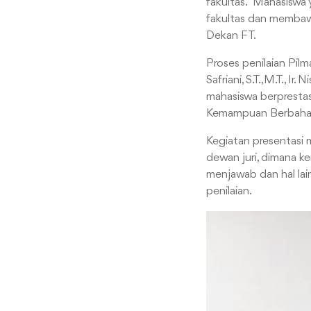
fakultas. “Mahasiswa 
fakultas dan membawa
Dekan FT.
Proses penilaian Pilm
Safriani, S.T.,M.T., I
mahasiswa berprestasi
Kemampuan Berbahasa
Kegiatan presentasi m
dewan juri, dimana k
menjawab dan hal lain
penilaian.