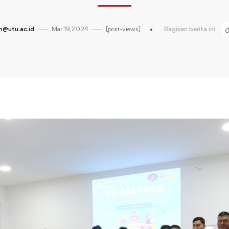
@utu.ac.id
Mar 19, 2024
[post-views]
Bagikan berita ini