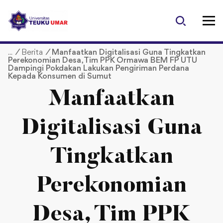
S
k
i
p
/
Berita
/
Manfaatkan Digitalisasi Guna Tingkatkan
t
Perekonomian Desa, Tim PPK Ormawa BEM FP UTU
o
Dampingi Pokdakan Lakukan Pengiriman Perdana
Kepada Konsumen di Sumut
c
o
Manfaatkan
n
t
Digitalisasi Guna
e
n
t
Tingkatkan
Perekonomian
Desa, Tim PPK