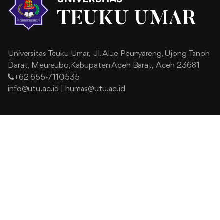
Universitas Teuku Umar,
Jl. Alue Peunyareng, Ujong Tanoh
Darat,
Meureubo,Kabupaten Aceh Barat,
Aceh 23681
+62 655-7110535
info@utu.ac.id
|
humas@utu.ac.id