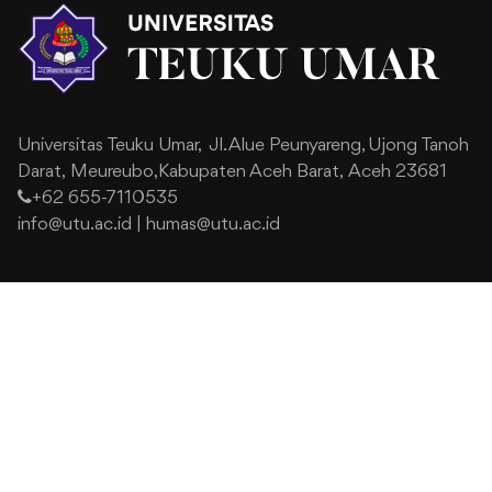
Universitas Teuku Umar,
Jl. Alue Peunyareng, Ujong Tanoh
Darat,
Meureubo,Kabupaten Aceh Barat,
Aceh 23681
+62 655-7110535
info@utu.ac.id
|
humas@utu.ac.id