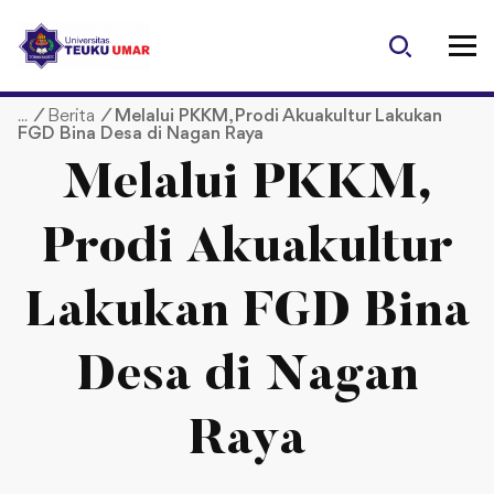
S
k
i
p
/
Berita
/
Melalui PKKM, Prodi Akuakultur Lakukan
t
FGD Bina Desa di Nagan Raya
o
c
Melalui PKKM,
o
n
Prodi Akuakultur
t
e
Lakukan FGD Bina
n
t
Desa di Nagan
Raya