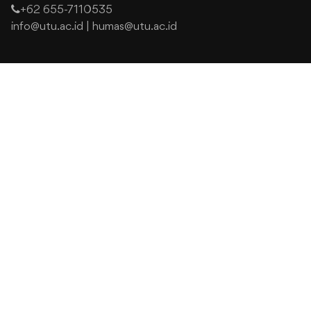
+62 655-7110535
info@utu.ac.id
|
humas@utu.ac.id