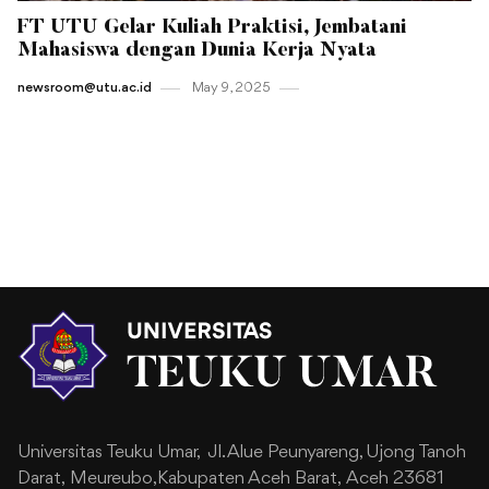
FT UTU Gelar Kuliah Praktisi, Jembatani
Mahasiswa dengan Dunia Kerja Nyata
newsroom@utu.ac.id
May 9 , 2025
Universitas Teuku Umar,
Jl. Alue Peunyareng, Ujong Tanoh
Darat,
Meureubo,Kabupaten Aceh Barat,
Aceh 23681