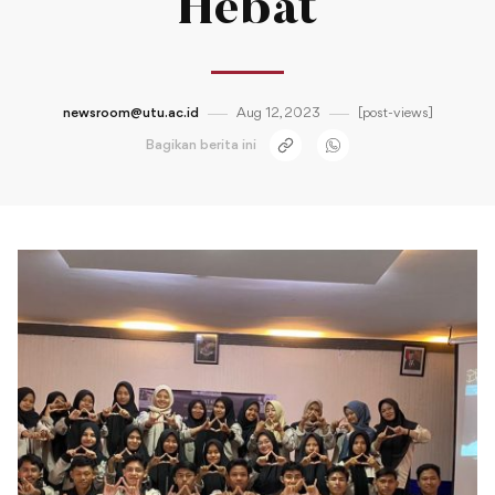
Hebat
newsroom@utu.ac.id
Aug 12, 2023
[post-views]
Bagikan berita ini