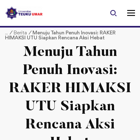
S
k
i
p
/
Berita
/
Menuju Tahun Penuh Inovasi: RAKER
t
HIMAKSI UTU Siapkan Rencana Aksi Hebat
o
c
Menuju Tahun
o
n
Penuh Inovasi:
t
e
RAKER HIMAKSI
n
t
UTU Siapkan
Rencana Aksi