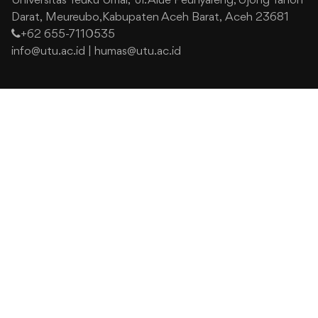
Universitas Teuku Umar,
Jl. Alue Peunyareng, Ujong Tanoh
Darat,
Meureubo,Kabupaten Aceh Barat,
Aceh 23681
+62 655-7110535
info@utu.ac.id
|
humas@utu.ac.id