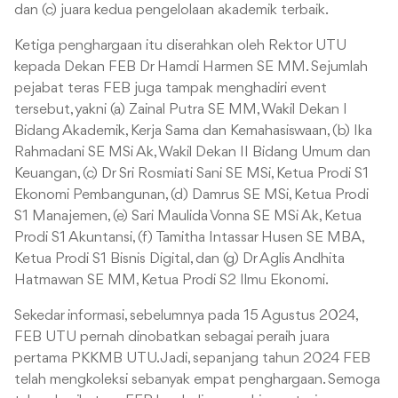
dan (c) juara kedua pengelolaan akademik terbaik.
Ketiga penghargaan itu diserahkan oleh Rektor UTU
kepada Dekan FEB Dr Hamdi Harmen SE MM. Sejumlah
pejabat teras FEB juga tampak menghadiri event
tersebut, yakni (a) Zainal Putra SE MM, Wakil Dekan I
Bidang Akademik, Kerja Sama dan Kemahasiswaan, (b) Ika
Rahmadani SE MSi Ak, Wakil Dekan II Bidang Umum dan
Keuangan, (c) Dr Sri Rosmiati Sani SE MSi, Ketua Prodi S1
Ekonomi Pembangunan, (d) Damrus SE MSi, Ketua Prodi
S1 Manajemen, (e) Sari Maulida Vonna SE MSi Ak, Ketua
Prodi S1 Akuntansi, (f) Tamitha Intassar Husen SE MBA,
Ketua Prodi S1 Bisnis Digital, dan (g) Dr Aglis Andhita
Hatmawan SE MM, Ketua Prodi S2 Ilmu Ekonomi.
Sekedar informasi, sebelumnya pada 15 Agustus 2024,
FEB UTU pernah dinobatkan sebagai peraih juara
pertama PKKMB UTU. Jadi, sepanjang tahun 2024 FEB
telah mengkoleksi sebanyak empat penghargaan. Semoga