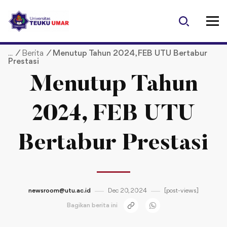
S
k
i
p
/
Berita
/
Menutup Tahun 2024, FEB UTU Bertabur
t
Prestasi
o
c
Menutup Tahun
o
n
2024, FEB UTU
t
e
Bertabur Prestasi
n
t
newsroom@utu.ac.id
Dec 20, 2024
[post-views]
Bagikan berita ini