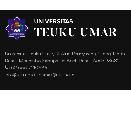
Universitas Teuku Umar,
Jl. Alue Peunyareng, Ujong Tanoh
Darat,
Meureubo,Kabupaten Aceh Barat,
Aceh 23681
+62 655-7110535
info@utu.ac.id
|
humas@utu.ac.id