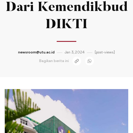
Dari Kemendikbud
DIKTI
newsroom@utu.ac.id
Jan 3, 2024
[post-views]
Bagikan berita ini