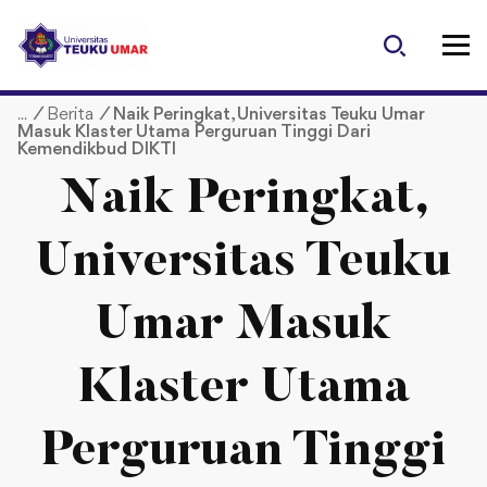
S
k
i
p
/
Berita
/
Naik Peringkat, Universitas Teuku Umar
t
Masuk Klaster Utama Perguruan Tinggi Dari
o
Kemendikbud DIKTI
c
Naik Peringkat,
o
n
t
Universitas Teuku
e
n
Umar Masuk
t
Klaster Utama
Perguruan Tinggi