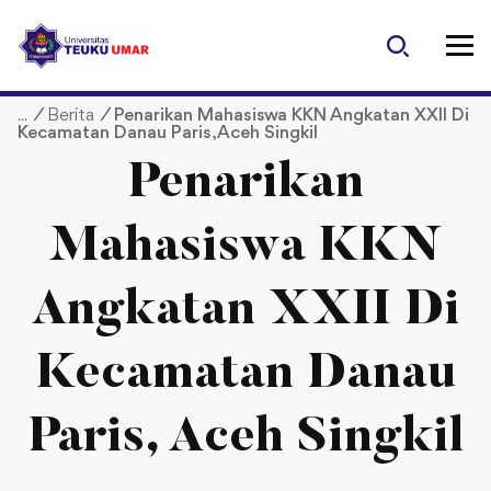
S
k
i
p
/
Berita
/
Penarikan Mahasiswa KKN Angkatan XXII Di
t
Kecamatan Danau Paris, Aceh Singkil
o
c
Penarikan
o
n
Mahasiswa KKN
t
e
Angkatan XXII Di
n
t
Kecamatan Danau
Paris, Aceh Singkil