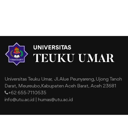
Universitas Teuku Umar,
Jl. Alue Peunyareng, Ujong Tanoh
Darat,
Meureubo,Kabupaten Aceh Barat,
Aceh 23681
+62 655-7110535
info@utu.ac.id
|
humas@utu.ac.id