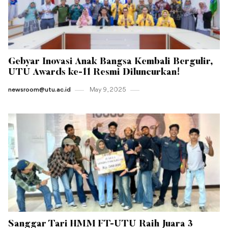
Gebyar Inovasi Anak Bangsa Kembali Bergulir,
UTU Awards ke-11 Resmi Diluncurkan!
newsroom@utu.ac.id
May 9 , 2025
Sanggar Tari HMM FT-UTU Raih Juara 3