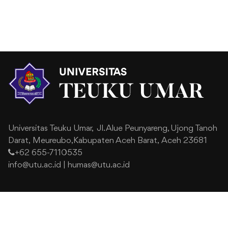
Universitas Teuku Umar,
Jl. Alue Peunyareng, Ujong Tanoh
Darat,
Meureubo,Kabupaten Aceh Barat,
Aceh 23681
+62 655-7110535
info@utu.ac.id
|
humas@utu.ac.id