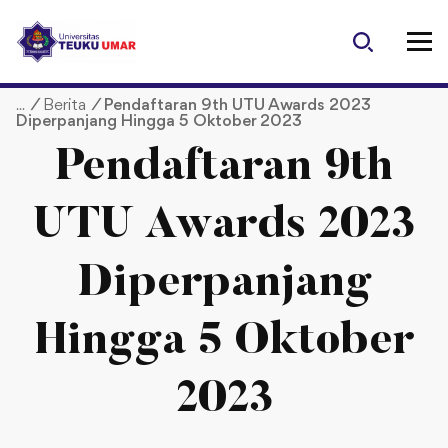
S
k
i
p
/
Berita
/
Pendaftaran 9th UTU Awards 2023
t
Diperpanjang Hingga 5 Oktober 2023
o
c
Pendaftaran 9th
o
n
UTU Awards 2023
t
e
Diperpanjang
n
t
Hingga 5 Oktober
2023