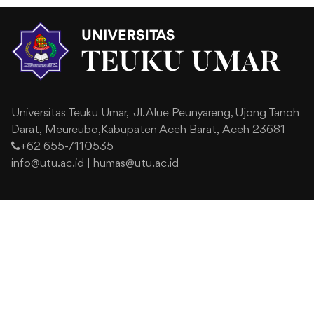
Universitas Teuku Umar,
Jl. Alue Peunyareng, Ujong Tanoh
Darat,
Meureubo,Kabupaten Aceh Barat,
Aceh 23681
+62 655-7110535
info@utu.ac.id
|
humas@utu.ac.id