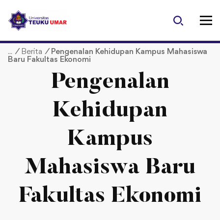
S
k
i
p
/
Berita
/
Pengenalan Kehidupan Kampus Mahasiswa
t
Baru Fakultas Ekonomi
o
c
Pengenalan
o
n
Kehidupan
t
e
Kampus
n
t
Mahasiswa Baru
Fakultas Ekonomi