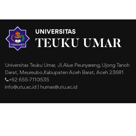
Universitas Teuku Umar,
Jl. Alue Peunyareng, Ujong Tanoh
Darat,
Meureubo,Kabupaten Aceh Barat,
Aceh 23681
+62 655-7110535
info@utu.ac.id
|
humas@utu.ac.id