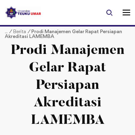
S
k
i
p
/
Berita
/
Prodi Manajemen Gelar Rapat Persiapan
t
Akreditasi LAMEMBA
o
c
Prodi Manajemen
o
n
Gelar Rapat
t
e
Persiapan
n
t
Akreditasi
LAMEMBA