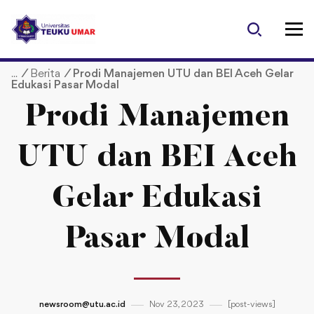
S
k
i
p
/
Berita
/
Prodi Manajemen UTU dan BEI Aceh Gelar
t
Edukasi Pasar Modal
o
c
Prodi Manajemen
o
n
UTU dan BEI Aceh
t
e
Gelar Edukasi
n
t
Pasar Modal
newsroom@utu.ac.id
Nov 23, 2023
[post-views]