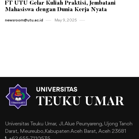
FT UTU Gelar Kuliah Praktisi, Jembatani
Mahasiswa dengan Dunia Kerja Nyata
newsroom@utu.ac.id
May 9 , 2025
Universitas Teuku Umar,
Jl. Alue Peunyareng, Ujong Tanoh
Darat,
Meureubo,Kabupaten Aceh Barat,
Aceh 23681
+62 655-7110535