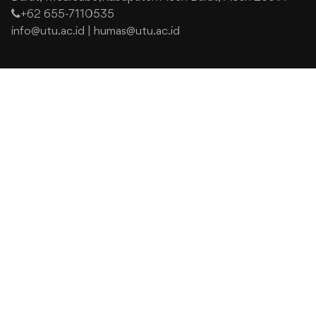
+62 655-7110535
info@utu.ac.id
|
humas@utu.ac.id