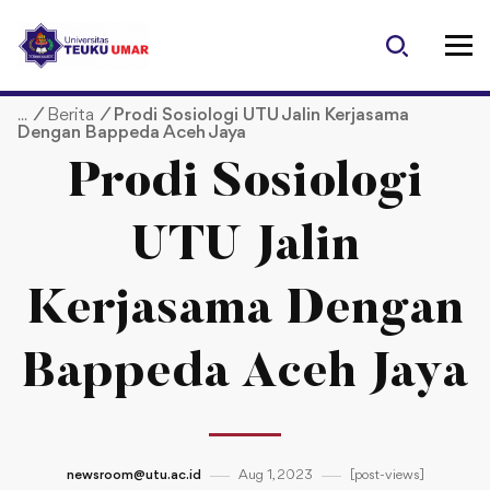
S
k
i
p
/
Berita
/
Prodi Sosiologi UTU Jalin Kerjasama
t
Dengan Bappeda Aceh Jaya
o
c
Prodi Sosiologi
o
n
UTU Jalin
t
e
Kerjasama Dengan
n
t
Bappeda Aceh Jaya
newsroom@utu.ac.id
Aug 1, 2023
[post-views]