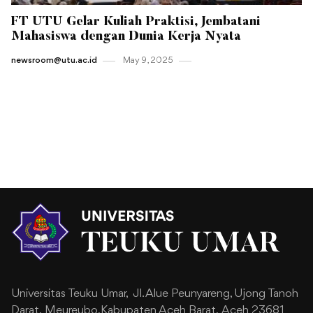
FT UTU Gelar Kuliah Praktisi, Jembatani
Mahasiswa dengan Dunia Kerja Nyata
newsroom@utu.ac.id
May 9 , 2025
Universitas Teuku Umar,
Jl. Alue Peunyareng, Ujong Tanoh
Darat,
Meureubo,Kabupaten Aceh Barat,
Aceh 23681