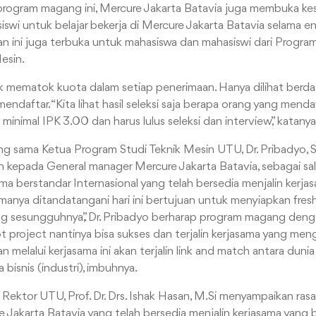
 program magang ini, Mercure Jakarta Batavia juga membuka k
swi untuk belajar bekerja di Mercure Jakarta Batavia selama e
n ini juga terbuka untuk mahasiswa dan mahasiswi dari Progr
esin.
 mematok kuota dalam setiap penerimaan. Hanya dilihat berdasa
endaftar. “Kita lihat hasil seleksi saja berapa orang yang menda
 minimal IPK 3.00 dan harus lulus seleksi dan interview,” katanya
g sama Ketua Program Studi Teknik Mesin UTU, Dr. Pribadyo, 
h kepada General manager Mercure Jakarta Batavia, sebagai sal
ma berstandar Internasional yang telah bersedia menjalin kerja
anya ditandatangani hari ini bertujuan untuk menyiapkan fre
ng sesungguhnya,”. Dr. Pribadyo berharap program magang deng
lot project nantinya bisa sukses dan terjalin kerjasama yang m
 melalui kerjasama ini akan terjalin link and match antara duni
a bisnis (industri), imbuhnya.
, Rektor UTU, Prof. Dr. Drs. Ishak Hasan, M.Si menyampaikan ras
Jakarta Batavia yang telah bersedia menjalin kerjasama yang bai