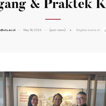
ang & Praktek K
@utu.ac.id
May 18, 2024
[post-views]
Bagikan berita ini