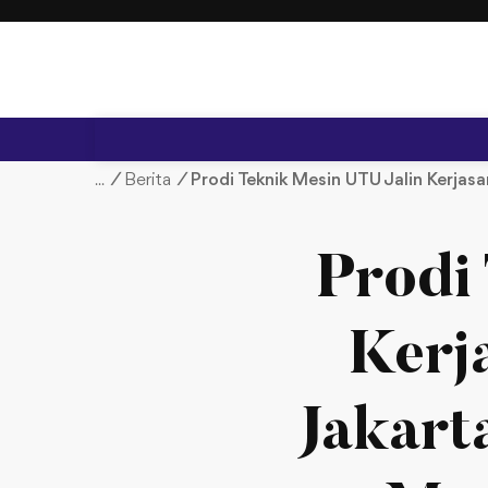
S
k
i
p
t
o
c
/
Berita
/
Prodi Teknik Mesin UTU Jalin Kerja
o
n
t
Prodi
e
n
t
Kerj
Jakart