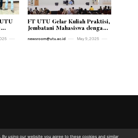
-UTU
FT UTU Gelar Kuliah Praktisi,
i
Jembatani Mahasiswa dengan
tas
Dunia Kerja Nyata
2025
newsroom@utu.ac.id
May 9 , 2025
 By using our website you agree to these cookies and similar