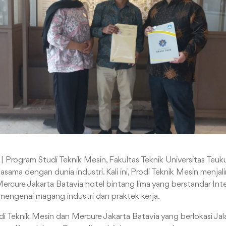
ogram Studi Teknik Mesin, Fakultas Teknik Universitas Teu
jasama dengan dunia industri. Kali ini, Prodi Teknik Mesin menja
Mercure Jakarta Batavia hotel bintang lima yang berstandar Inte
 mengenai magang industri dan praktek kerja.
di Teknik Mesin dan Mercure Jakarta Batavia yang berlokasi Jal