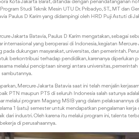
bora Kota Jakarta Barat, ditandai dengan penandatanganan n
 Program Studi Teknik Mesin UTU Dr. Pribadyo, ST., MT dan G
via Paulus D Karim yang didampingi oleh HRD Puji Astuti di Ja
ure Jakarta Batavia, Paulus D Karim mengatakan, sebagai sebu
r internasional yang beroperasi di Indonesia, kegiatan Mercure 
 pada dukungan masyarakat, universitas, dan pemerintah. Perusa
uk berkontribusi terhadap pendidikan, karenanya diperlukan p
sama melalui penciptaan sinergi antara universitas, pemerintah 
m sambutannya.
arkan, Mercure Jakarta Batavia saat ini telah menjalin kerjas
si baik PTN maupun PTS di seluruh Indonesia salah satunya adal
mar melalui program Magang MSIB yang dalam pelaksanannya di
elama 1 (satu) semester untuk mendapatkan pengalaman kerja
k dari industri. Oleh karena itu melalui program ini, talenta ter
bekerja di perusahaannya.