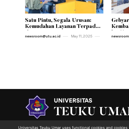
Satu Pintu, Segala Urusan:
Gebyar
Kemudahan Layanan Terpadu
Kembal
di Jantung Kampus UTU
ke-11 
newsroom@utu.ac.id
May 11 , 2025
newsroom@
Universitas Teuku Umar uses functional cookies and cookies 