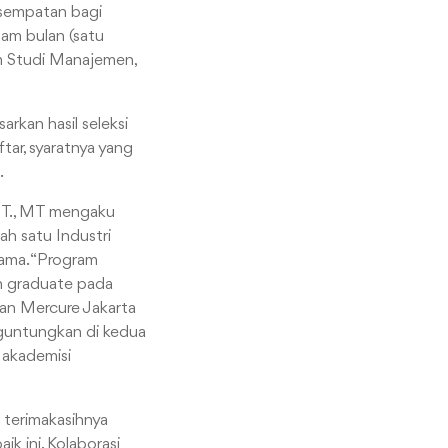
esempatan bagi
nam bulan (satu
am Studi Manajemen,
rkan hasil seleksi
ftar, syaratnya yang
.
ST., MT mengaku
ah satu Industri
sama. “Program
sh graduate pada
an Mercure Jakarta
enguntungkan di kedua
a akademisi
a terimakasihnya
k ini. Kolaborasi