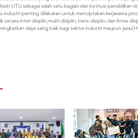
Mesin UTU sebagai salah satu bagian dari institusi pendidikan t
ku industri penting dilakukan untuk menciptakan kerjasama pro
ecara inter-disiplin, multi-disiplin, trans-disiplin, dan lintas dis
ingkatkan daya saing baik bagi sektor industri maupun jasa.