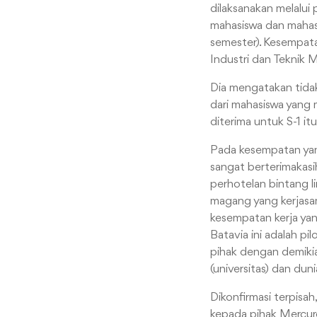
dilaksanakan melalui
mahasiswa dan mahasi
semester). Kesempata
Industri dan Teknik M
Dia mengatakan tidak
dari mahasiswa yang m
diterima untuk S-1 itu
Pada kesempatan yan
sangat berterimakasi
perhotelan bintang li
magang yang kerjasam
kesempatan kerja ya
Batavia ini adalah pi
pihak dengan demikian
(universitas) dan duni
Dikonfirmasi terpisah
kepada pihak Mercure 