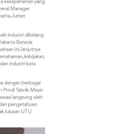
ota kesepahaman yang
eneral Manager
karta, Jumat
ah industri dibidang
Jakarta Batavia
haan ini, lanjutnya
emahaman, kebijakan,
dan industri kata
ama dengan berbagai
ah Prodi Teknik Mesin
awasi langsung oleh
 dan pengetahuan
baik lulusan UTU