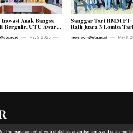
 Inovasi Anak Bangsa
Sanggar Tari HMM FT
i Bergulir, UTU Awards
Raih Juara 3 Lomba Tar
Resmi Diluncurkan!
Kreasi Tingkat Universi
utu.ac.id
May 9 , 2025
newsroom@utu.ac.id
May 9 , 
for the management of web statistics, advertisements and social media.