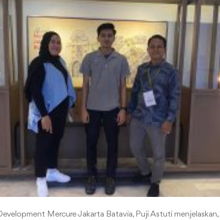
velopment Mercure Jakarta Batavia, Puji Astuti menjelaskan,