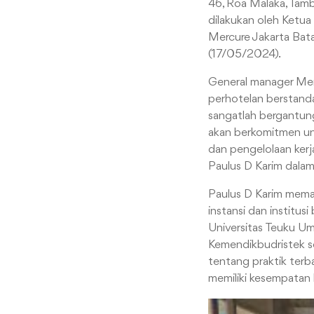
46, Roa Malaka, Tam
dilakukan oleh Ketua
Mercure Jakarta Bata
(17/05/2024).
General manager Merc
perhotelan berstanda
sangatlah bergantung
akan berkomitmen unt
dan pengelolaan kerja
Paulus D Karim dala
Paulus D Karim memap
instansi dan institu
Universitas Teuku U
Kemendikbudristek s
tentang praktik terbai
memiliki kesempatan 