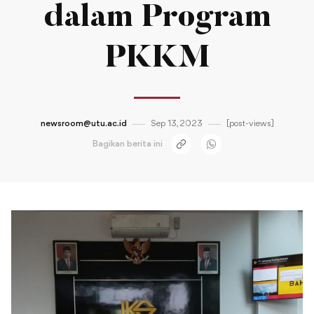
dalam Program
PKKM
newsroom@utu.ac.id
Sep 13, 2023
[post-views]
Bagikan berita ini