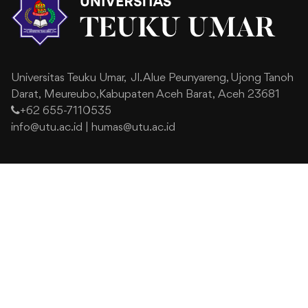
Universitas Teuku Umar,
Jl. Alue Peunyareng, Ujong Tanoh
Darat,
Meureubo,Kabupaten Aceh Barat,
Aceh 23681
+62 655-7110535
info@utu.ac.id
|
humas@utu.ac.id