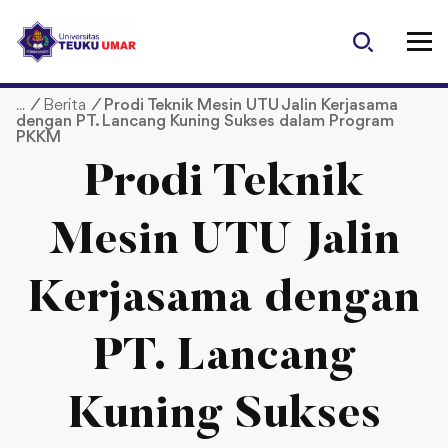
S
k
i
p
/
Berita
/
Prodi Teknik Mesin UTU Jalin Kerjasama
t
dengan PT. Lancang Kuning Sukses dalam Program
o
PKKM
c
Prodi Teknik
o
n
t
Mesin UTU Jalin
e
n
Kerjasama dengan
t
PT. Lancang
Kuning Sukses