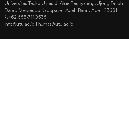
Universitas Teuku Umar,
Jl. Alue Peunyareng, Ujong Tanoh
Darat,
Meureubo,Kabupaten Aceh Barat,
Aceh 23681
+62 655-7110535
info@utu.ac.id
|
humas@utu.ac.id