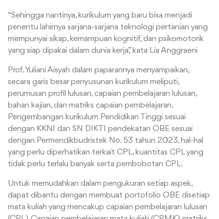
“Sehingga nantinya, kurikulum yang baru bisa menjadi
penentu lahirnya sarjana-sarjana teknologi pertanian yang
mempunyai sikap, kemampuan kognitif, dan psikomotorik
yang siap dipakai dalam dunia kerja,” kata Lia Anggraeni
Prof. Yuliani Aisyah dalam paparannya menyampaikan,
secara garis besar penyusunan kurikulum meliputi,
perumusan profil lulusan, capaian pembelajaran lulusan,
bahan kajian, dan matriks capaian pembelajaran.
Pengembangan kurikulum Pendidikan Tinggi sesuai
dengan KKNI dan SN DIKTI pendekatan OBE sesuai
dengan Permendikbudristek No. 53 tahun 2023, hal-hal
yang perlu diperhatikan terkait CPL, kuantitas CPL yang
tidak perlu terlalu banyak serta pembobotan CPL.
Untuk memudahkan dalam pengukuran setiap aspek,
dapat dibantu dengan membuat portofolio OBE disetiap
mata kuliah yang mencakup capaian pembelajaran lulusan
(CPL), Capaian pembelajaran mata kuliah (CPMK), matriks