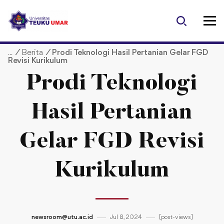
S
k
i
p
/
Berita
/
Prodi Teknologi Hasil Pertanian Gelar FGD
t
Revisi Kurikulum
o
c
Prodi Teknologi
o
n
Hasil Pertanian
t
e
Gelar FGD Revisi
n
t
Kurikulum
newsroom@utu.ac.id
Jul 8, 2024
[post-views]