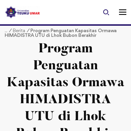
S
k
i
p
/
Berita
/
Program Penguatan Kapasitas Ormawa
t
HIMADISTRA UTU di Lhok Bubon Berakhir
o
c
Program
o
n
Penguatan
t
e
Kapasitas Ormawa
n
t
HIMADISTRA
UTU di Lhok