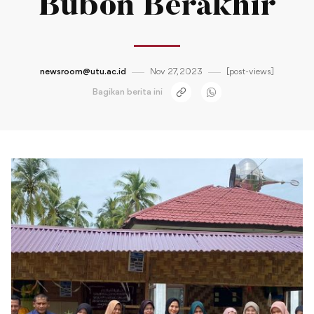
Bubon Berakhir
newsroom@utu.ac.id
Nov 27, 2023
[post-views]
Bagikan berita ini