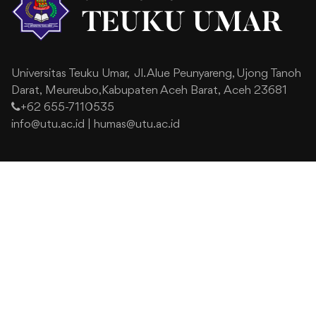
Universitas Teuku Umar,
Jl. Alue Peunyareng, Ujong Tanoh
Darat,
Meureubo,Kabupaten Aceh Barat,
Aceh 23681
+62 655-7110535
info@utu.ac.id
|
humas@utu.ac.id