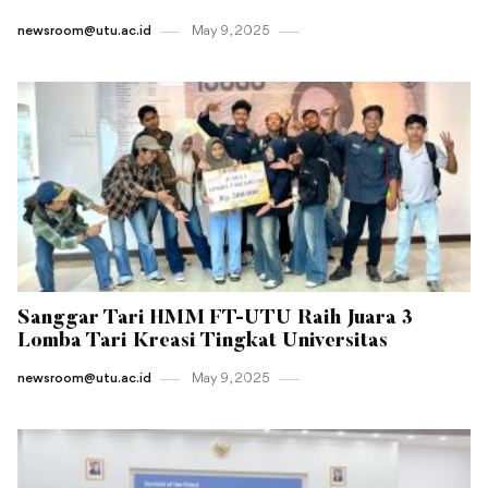
newsroom@utu.ac.id
May 9 , 2025
Sanggar Tari HMM FT-UTU Raih Juara 3
Lomba Tari Kreasi Tingkat Universitas
newsroom@utu.ac.id
May 9 , 2025