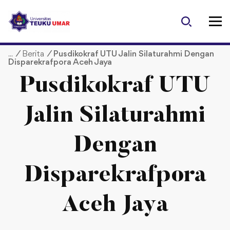
S
k
i
p
/
Berita
/
Pusdikokraf UTU Jalin Silaturahmi Dengan
t
Disparekrafpora Aceh Jaya
o
c
Pusdikokraf UTU
o
n
Jalin Silaturahmi
t
e
Dengan
n
t
Disparekrafpora
Aceh Jaya