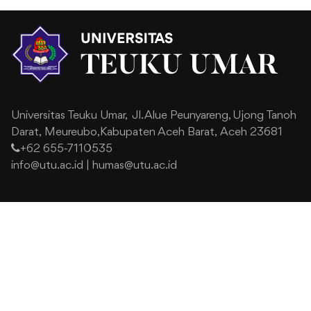
Universitas Teuku Umar,
Jl. Alue Peunyareng, Ujong Tanoh
Darat,
Meureubo,Kabupaten Aceh Barat,
Aceh 23681
+62 655-7110535
info@utu.ac.id
|
humas@utu.ac.id