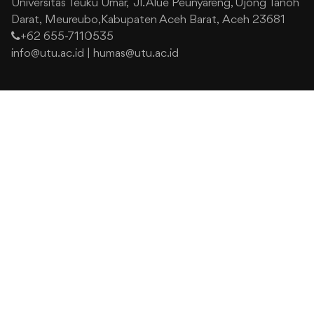
Universitas Teuku Umar,
Jl. Alue Peunyareng, Ujong Tanoh
Darat,
Meureubo,Kabupaten Aceh Barat,
Aceh 23681
+62 655-7110535
info@utu.ac.id
|
humas@utu.ac.id