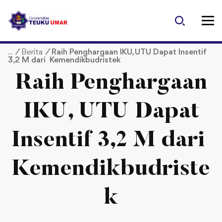
S
k
i
p
/
Berita
/
Raih Penghargaan IKU, UTU Dapat Insentif
t
3,2 M dari Kemendikbudristek
o
c
Raih Penghargaan
o
n
IKU, UTU Dapat
t
e
Insentif 3,2 M dari
n
t
Kemendikbudriste
k