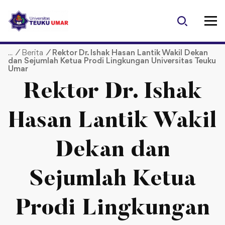
S
k
i
p
/
Berita
/
Rektor Dr. Ishak Hasan Lantik Wakil Dekan
t
dan Sejumlah Ketua Prodi Lingkungan Universitas Teuku
o
Umar
c
Rektor Dr. Ishak
o
n
t
Hasan Lantik Wakil
e
n
Dekan dan
t
Sejumlah Ketua
Prodi Lingkungan