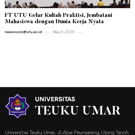
FT UTU Gelar Kuliah Praktisi, Jembatani
Mahasiswa dengan Dunia Kerja Nyata
newsroom@utu.ac.id
May 9 , 2025
Universitas Teuku Umar,
Jl. Alue Peunyareng, Ujong Tanoh