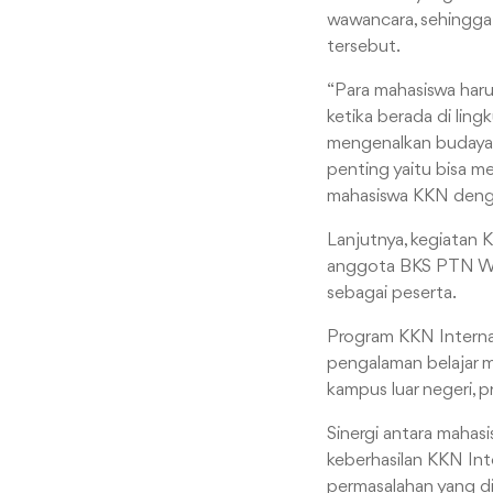
wawancara, sehingga
tersebut.
“Para mahasiswa haru
ketika berada di ling
mengenalkan budaya 
penting yaitu bisa me
mahasiswa KKN dengan
Lanjutnya, kegiatan 
anggota BKS PTN Wil
sebagai peserta.
Program KKN Interna
pengalaman belajar m
kampus luar negeri,
Sinergi antara mahas
keberhasilan KKN Int
permasalahan yang dih