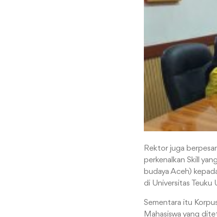
Rektor juga berpesan
perkenalkan Skill yan
budaya Aceh) kepada 
di Universitas Teuku 
Sementara itu Korpu
Mahasiswa yang diteta