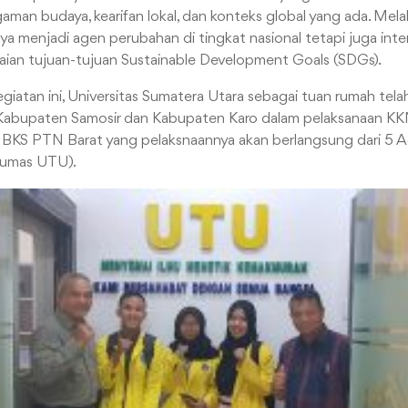
an budaya, kearifan lokal, dan konteks global yang ada. Melalui
a menjadi agen perubahan di tingkat nasional tetapi juga inter
an tujuan-tujuan Sustainable Development Goals (SDGs).
atan ini, Universitas Sumatera Utara sebagai tuan rumah tela
abupaten Samosir dan Kabupaten Karo dalam pelaksanaan KKN
KS PTN Barat yang pelaksnaannya akan berlangsung dari 5 A
Humas UTU).