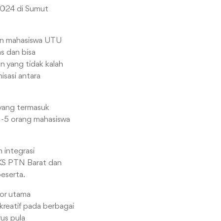
2024 di Sumut
kan mahasiswa UTU
as dan bisa
 yang tidak kalah
isasi antara
 yang termasuk
1-5 orang mahasiswa
integrasi
BKS PTN Barat dan
eserta.
tor utama
kreatif pada berbagai
rus pula