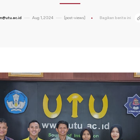
m@utu.ac.id
Aug 1, 2024
[post-views]
Bagikan berita ini