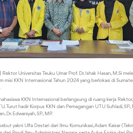
| Rektor Universitas Teuku Umar Prof. Dr. Ishak Hasan, M.Si mel
m misi KKN Internasional Tahun 2024 yang berlokasi di Sumater
.
ahasiswa KKN Internasional berlangsung di ruang kerja Rektor,
U. Turut hadir Korpus KKN dan Pemagangan UTU Sufriadi, SP.
 Dr. Edwarsyah, SP., MP.
ebut yakni Ulfa Destari dari Ilmu Komunikasi, Adam Kaisar (Tekni
tika dari Prodi Ilmu Administrasi Negara, serta Aulya Fazira dari P