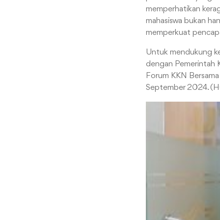
memperhatikan keragam
mahasiswa bukan hany
memperkuat pencapai
Untuk mendukung kegi
dengan Pemerintah K
Forum KKN Bersama B
September 2024. (