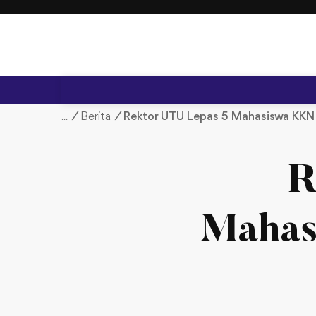
S
k
i
p
t
o
c
/
Berita
/
Rektor UTU Lepas 5 Mahasiswa KKN 
o
n
t
R
e
n
t
Mahas