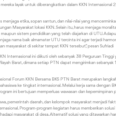
 mereka layak untuk diberangkatkan dalam KKN Internasional 
s menjaga etika, sopan santun, dan nilai-nilai yang mencermin
kungan Masyarakat lokasi KKN. Selain itu, harus menjaga moralit
maupun sistem pendidikan yang telah diajarkan di UTU. Adapun
njaga nama baik almamater UTU tercinta ini agar terjadi harmon
 masyarakat di sekitar tempat KKN tersebut,” pesan Sufriadi
KKN Internasional ini diikuti oleh sebanyak 38 Perguruan Tinggi
ayah Barat, dimana setiap PTN dapat mengirimkan sebanyak 
sional Forum KKN Bersama BKS PTN Barat merupakan langkah 
ahasiswa ke tingkat internasional. Melalui kerja sama dengan 
 program ini bertujuan memperluas wawasan dan kepemimpinan p
iswa, pemerintah daerah, dan kelompok masyarakat menjadi fak
ernasional. Program-program kegiatan harus memberikan solusi 
adapi masyarakat di desa. Alternatif solusi yang ditawarkan ha