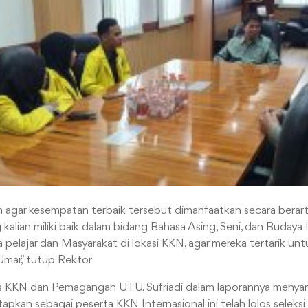
 agar kesempatan terbaik tersebut dimanfaatkan secara berarti. 
g kalian miliki baik dalam bidang Bahasa Asing, Seni, dan Buday
pelajar dan Masyarakat di lokasi KKN, agar mereka tertarik unt
Umar,” tutup Rektor
s KKN dan Pemagangan UTU, Sufriadi dalam laporannya meny
pkan sebagai peserta KKN Internasional ini telah lolos seleksi 