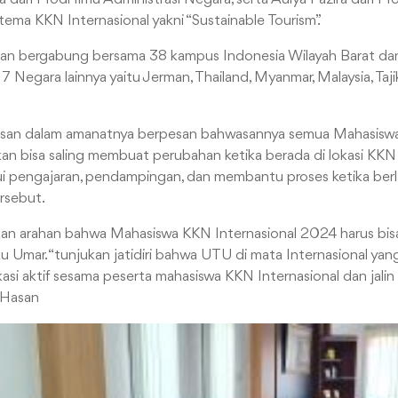
ema KKN Internasional yakni “Sustainable Tourism”.
akan bergabung bersama 38 kampus Indonesia Wilayah Barat d
7 Negara lainnya yaitu Jerman, Thailand, Myanmar, Malaysia, Taji
Hasan dalam amanatnya berpesan bahwasannya semua Mahasiswa
an bisa saling membuat perubahan ketika berada di lokasi KK
i pengajaran, pendampingan, dan membantu proses ketika ber
rsebut.
kan arahan bahwa Mahasiswa KKN Internasional 2024 harus bi
u Umar. “tunjukan jatidiri bahwa UTU di mata Internasional yang
i aktif sesama peserta mahasiswa KKN Internasional dan jali
k Hasan