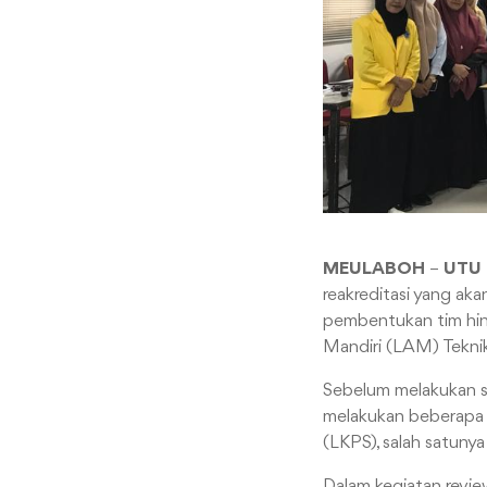
MEULABOH
–
UTU
reakreditasi yang aka
pembentukan tim hin
Mandiri (LAM) Tekni
Sebelum melakukan s
melakukan beberapa k
(LKPS), salah satunya
Dalam kegiatan review 