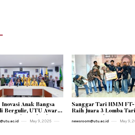
 Inovasi Anak Bangsa
Sanggar Tari HMM FT
i Bergulir, UTU Awards
Raih Juara 3 Lomba Tar
Resmi Diluncurkan!
Kreasi Tingkat Universi
utu.ac.id
May 9 , 2025
newsroom@utu.ac.id
May 9 , 