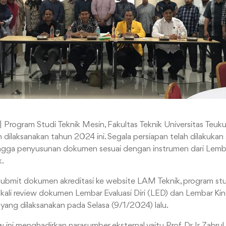
| Program Studi Teknik Mesin, Fakultas Teknik Universitas Teuk
n dilaksanakan tahun 2024 ini. Segala persiapan telah dilakukan
gga penyusunan dokumen sesuai dengan instrumen dari Lemba
k.
ubmit dokumen akreditasi ke website LAM Teknik, program stud
ali review dokumen Lembar Evaluasi Diri (LED) dan Lembar Kin
 yang dilaksanakan pada Selasa (9/1/2024) lalu.
ini menghadirkan narasumber eksternal yaitu Prof. Dr. Ir. Zahrul F