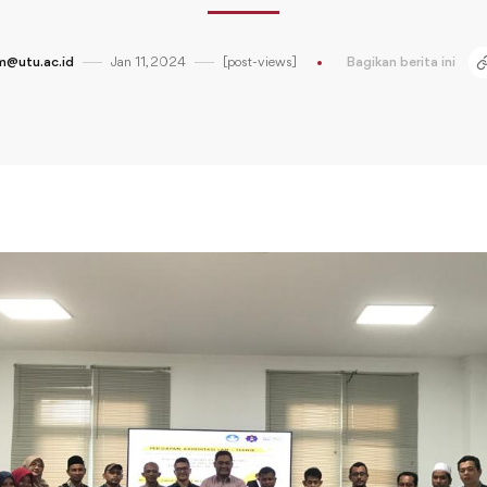
@utu.ac.id
Jan 11, 2024
[post-views]
Bagikan berita ini