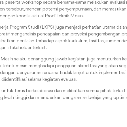
 Para peserta workshop secara bersama-sama melakukan evaluas
en tersebut, mencari potensi penyempurnaan, dan memastikan
 dengan kondisi aktual Prodi Teknik Mesin.
Kinerja Program Studi (LKPS) juga menjadi perhatian utama dala
oratif menganalisis pencapaian dan proyeksi pengembangan pr
elibatkan penilaian terhadap aspek kurikulum, fasilitas, sumber d
n stakeholder terkait.
k Mesin selaku penanggung jawab kegiatan juga menuturkan ke
di teknik mesin menghadapi pengajuan akreditasi yang akan sege
i dengan penyusunan rencana tindak lanjut untuk implementasi
identifikasi selama kegiatan evaluasi.
 untuk terus berkolaborasi dan melibatkan semua pihak terkai
ang lebih tinggi dan memberikan pengalaman belajar yang optim