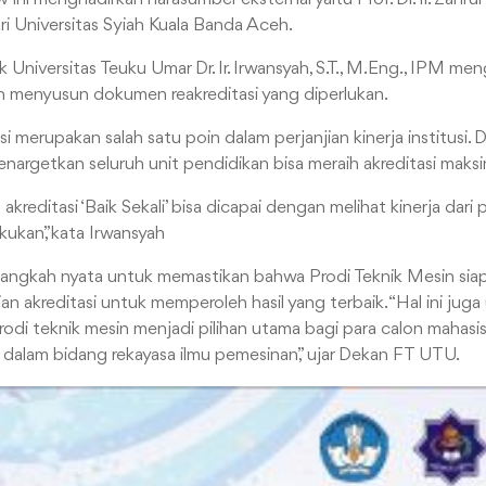
 Universitas Syiah Kuala Banda Aceh.
 Universitas Teuku Umar Dr. Ir. Irwansyah, S.T., M.Eng., IPM meng
ah menyusun dokumen reakreditasi yang diperlukan.
i merupakan salah satu poin dalam perjanjian kinerja institusi.
rgetkan seluruh unit pendidikan bisa meraih akreditasi maksi
akreditasi ‘Baik Sekali’ bisa dicapai dengan melihat kinerja dari
akukan,”kata Irwansyah
langkah nyata untuk memastikan bahwa Prodi Teknik Mesin sia
n akreditasi untuk memperoleh hasil yang terbaik. “Hal ini juga
di teknik mesin menjadi pilihan utama bagi para calon mahasis
dalam bidang rekayasa ilmu pemesinan,” ujar Dekan FT UTU.