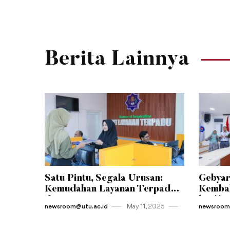
Berita Lainnya
Satu Pintu, Segala Urusan:
Gebyar
Kemudahan Layanan Terpadu
Kembal
di Jantung Kampus UTU
ke-11 
newsroom@utu.ac.id
May 11 , 2025
newsroom@