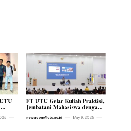
-UTU
FT UTU Gelar Kuliah Praktisi,
i
Jembatani Mahasiswa dengan
tas
Dunia Kerja Nyata
2025
newsroom@utu.ac.id
May 9 , 2025