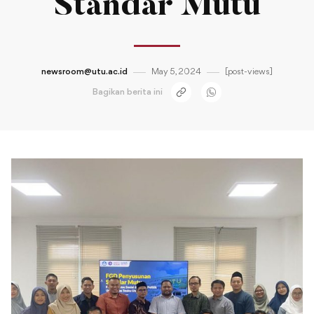
Standar Mutu
newsroom@utu.ac.id
May 5, 2024
[post-views]
Bagikan berita ini