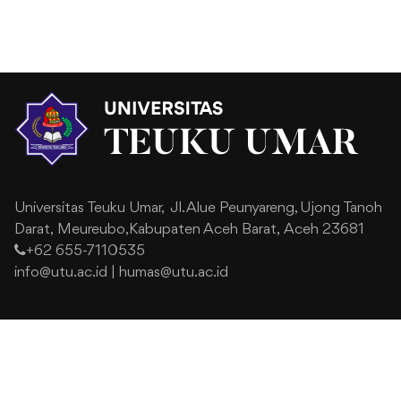
Universitas Teuku Umar,
Jl. Alue Peunyareng, Ujong Tanoh
Darat,
Meureubo,Kabupaten Aceh Barat,
Aceh 23681
+62 655-7110535
info@utu.ac.id
|
humas@utu.ac.id