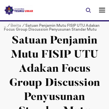
S
k
i
p
/
Berita
/
Satuan Penjamin Mutu FISIP UTU Adakan
t
Focus Group Discussion Penyusunan Standar Mutu
o
c
Satuan Penjamin
o
n
Mutu FISIP UTU
t
e
Adakan Focus
n
t
Group Discussion
Penyusunan