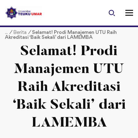
S
k
i
p
/
Berita
/
Selamat! Prodi Manajemen UTU Raih
t
Akreditasi ‘Baik Sekali’ dari LAMEMBA
o
c
Selamat! Prodi
o
n
Manajemen UTU
t
e
Raih Akreditasi
n
t
‘Baik Sekali’ dari
LAMEMBA