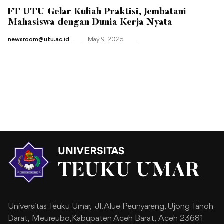
FT UTU Gelar Kuliah Praktisi, Jembatani
Mahasiswa dengan Dunia Kerja Nyata
newsroom@utu.ac.id
May 9 , 2025
Universitas Teuku Umar,
Jl. Alue Peunyareng, Ujong Tanoh
Darat,
Meureubo,Kabupaten Aceh Barat,
Aceh 23681