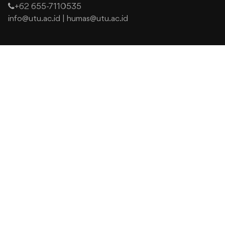
+62 655-7110535
info@utu.ac.id
|
humas@utu.ac.id