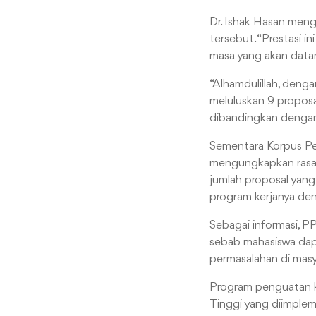
Dr. Ishak Hasan me
tersebut. “Prestasi 
masa yang akan datan
“Alhamdulillah, deng
meluluskan 9 proposa
dibandingkan dengan 
Sementara Korpus Pe
mengungkapkan rasa 
jumlah proposal yang 
program kerjanya de
Sebagai informasi, P
sebab mahasiswa dapa
permasalahan di masy
Program penguatan k
Tinggi yang diimple