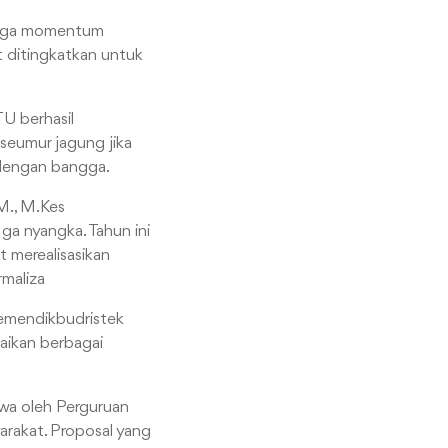
jaga momentum
t ditingkatkan untuk
U berhasil
seumur jagung jika
 dengan bangga.
M., M.Kes
a nyangka. Tahun ini
t merealisasikan
maliza
Kemendikbudristek
aikan berbagai
wa oleh Perguruan
rakat. Proposal yang