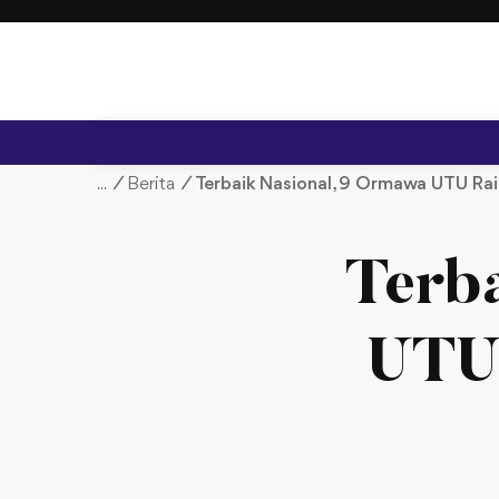
S
k
i
p
t
o
c
/
Berita
/
Terbaik Nasional, 9 Ormawa UTU Ra
o
n
t
Terb
e
n
t
UTU 