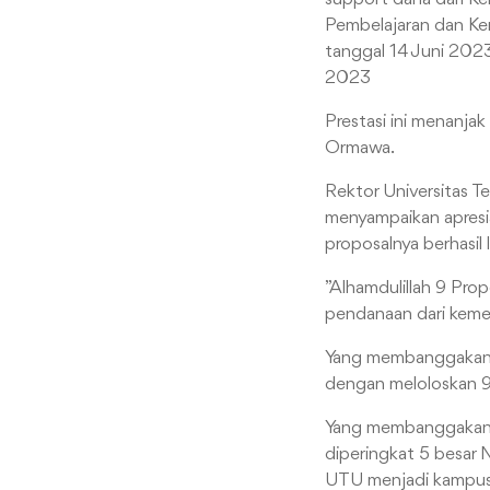
Pembelajaran dan Ke
tanggal 14 Juni 20
2023
Prestasi ini menanja
Ormawa.
Rektor Universitas T
menyampaikan apresi
proposalnya berhasil
”Alhamdulillah 9 Pro
pendanaan dari kement
Yang membanggakan, U
dengan meloloskan 9
Yang membanggakan, U
diperingkat 5 besar 
UTU menjadi kampus