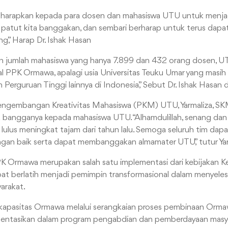
ngharapkan kepada para dosen dan mahasiswa UTU untuk men
ini patut kita banggakan, dan sembari berharap untuk terus dapa
g,” Harap Dr. Ishak Hasan
an jumlah mahasiswa yang hanya 7.899 dan 432 orang dosen, UT
l PPK Ormawa, apalagi usia Universitas Teuku Umar yang masih 
Perguruan Tinggi lainnya di Indonesia,” Sebut Dr. Ishak Hasan
ngembangan Kreativitas Mahasiswa (PKM) UTU, Yarmaliza, SK
bangganya kepada mahasiswa UTU. “Alhamdulillah, senang dan g
lulus meningkat tajam dari tahun lalu. Semoga seluruh tim dapa
ngan baik serta dapat membanggakan almamater UTU,” tutur Yar
PK Ormawa merupakan salah satu implementasi dari kebijakan 
t berlatih menjadi pemimpin transformasional dalam menyeles
arakat.
apasitas Ormawa melalui serangkaian proses pembinaan Orma
mentasikan dalam program pengabdian dan pemberdayaan masya