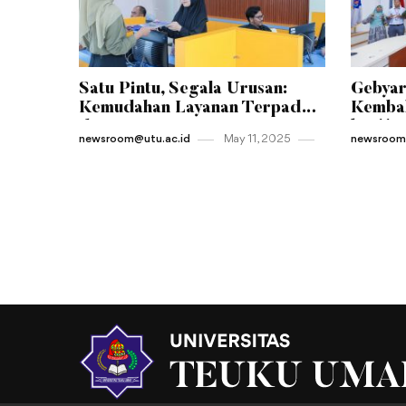
Satu Pintu, Segala Urusan:
Gebyar
Kemudahan Layanan Terpadu
Kembal
di Jantung Kampus UTU
ke-11 
newsroom@utu.ac.id
May 11 , 2025
newsroom@