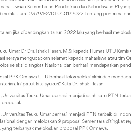
mahasiswaan Kementerian Pendidikan dan Kebudayaan RI yan
23 melalui surat 2379/E2/DT.01.01/2022 tentang penerima b
k tajam jika dibandingkan tahun 2022 lalu yang berhasil melolo
euku Umar, Dr. Drs. Ishak Hasan, M.Si kepada Humas UTU Kamis
asi seraya mengucapkan selamat kepada mahasiswa atau tim
 lolos seleksi ditingkat Nasional dan berhasil mendapatkan pe
posal PPK Ormawa UTU berhasil lolos seleksi akhir dan mendap
erian. Ini patut kita syukuri,” Kata Dr. Ishak Hasan
niversitas Teuku Umar berhasil menjadi salah satu PTN terbai
 proposal.
niversitas Teuku Umar berhasil menjadi PTN terbaik di Indon
Nasional dengan meloloskan 9 proposal. Sementara ditingkat re
 yang terbanyak meloloskan proposal PPK Ormawa.