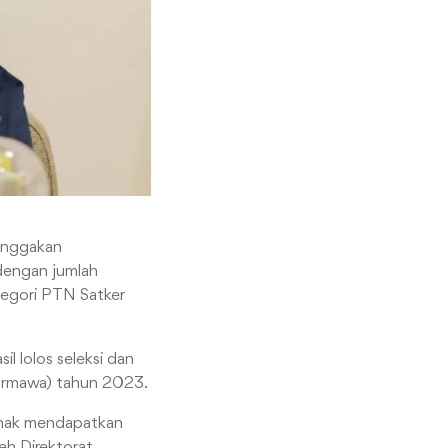
banggakan
 dengan jumlah
tegori PTN Satker
l lolos seleksi dan
Ormawa) tahun 2023.
erhak mendapatkan
eh Direktorat