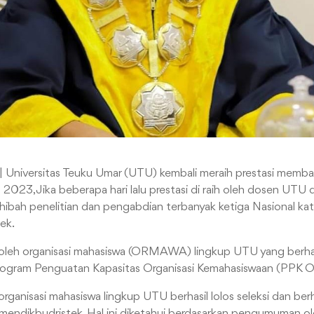
| Universitas Teuku Umar (UTU) kembali meraih prestasi mem
2023, Jika beberapa hari lalu prestasi di raih oleh dosen UTU
ibah penelitian dan pengabdian terbanyak ketiga Nasional ka
ek.
aih oleh organisasi mahasiswa (ORMAWA) lingkup UTU yang berhasi
ogram Penguatan Kapasitas Organisasi Kemahasiswaan (PPK 
organisasi mahasiswa lingkup UTU berhasil lolos seleksi dan b
mendikbudristek. Hal ini diketahui berdasarkan pengumuman ol