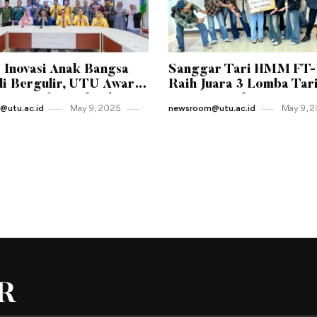
 Inovasi Anak Bangsa
Sanggar Tari HMM FT
i Bergulir, UTU Awards
Raih Juara 3 Lomba Tar
Resmi Diluncurkan!
Kreasi Tingkat Universi
utu.ac.id
May 9 , 2025
newsroom@utu.ac.id
May 9 , 