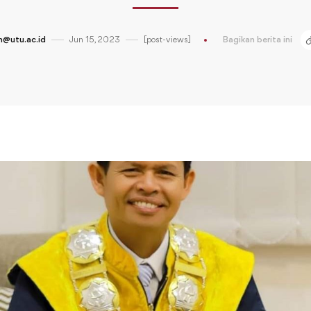
@utu.ac.id
Jun 15, 2023
[post-views]
Bagikan berita ini