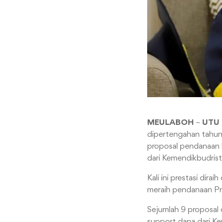
MEULABOH
–
UTU
dipertengahan tahun 
proposal pendanaan h
dari Kemendikbudrist
Kali ini prestasi dir
meraih pendanaan Pr
Sejumlah 9 proposal 
support dana dari Ke