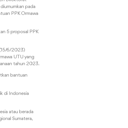
g diumumkan pada
antuan PPK Ormawa
skan 5 proposal PPK
 (15/6/2023)
 Ormawa UTU yang
ndanaan tahun 2023.
atkan bantuan
k di Indonesia
esia atau berada
gional Sumatera,