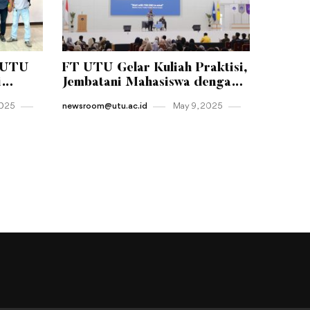
-UTU
FT UTU Gelar Kuliah Praktisi,
i
Jembatani Mahasiswa dengan
tas
Dunia Kerja Nyata
2025
newsroom@utu.ac.id
May 9 , 2025