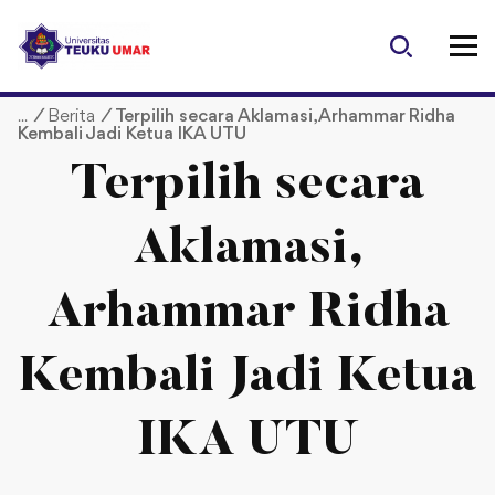
S
k
i
p
/
Berita
/
Terpilih secara Aklamasi, Arhammar Ridha
t
Kembali Jadi Ketua IKA UTU
o
c
Terpilih secara
o
n
Aklamasi,
t
e
Arhammar Ridha
n
t
Kembali Jadi Ketua
IKA UTU