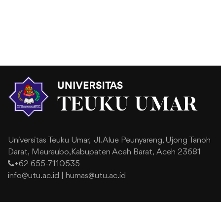
Universitas Teuku Umar,
Jl. Alue Peunyareng, Ujong Tanoh
Darat,
Meureubo,Kabupaten Aceh Barat,
Aceh 23681
+62 655-7110535
info@utu.ac.id
|
humas@utu.ac.id